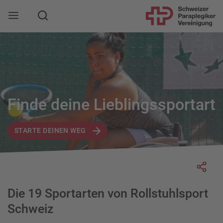
Suche
Mobile Navigation öffnen
Finde deine Lieblingssportart
STARTE DEINEN WEG
Socia
Die 19 Sportarten von Rollstuhlsport
Schweiz