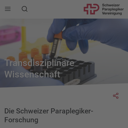
Suche
Mobile Navigation öffnen
Transdisziplinäre
Wissenschaft
Socia
Die Schweizer Paraplegiker-
Forschung