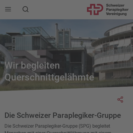
Suche
Mobile Navigation öffnen
Wir begleiten
Querschnittgelähmte
Socia
Die Schweizer Paraplegiker-Gruppe
Die Schweizer Paraplegiker-Gruppe (SPG) begleitet