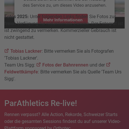
des Service zu, um dieses Video anzusehen.
Fotos 2025:
Unter folgenden Links finden Sie Fotos zur
Mehr Informationen
freien Verfügung für redaktionelle Zwecke. Der Fotograf ist
ist zwingend zu vermerken. Kommerzieller Gebrauch ist
Akzeptieren
nicht gestattet.
powered by
Usercentrics Consent Management Platform
Tobias Lackner
: Bitte vermerken Sie als Fotografen
'Tobias Lackner'.
Team Urs Sigg:
Fotos der Bahnrennen
und der
Feldwettkämpfe
: Bitte vermerken Sie als Quelle 'Team Urs
Sigg'.
ParAthletics Re-live!
Rennen verpasst? Alle Action, Rekorde, Schweizer Starts
oder die gesamten Sessions findest du auf unserer Video-
Plattform sponsored by Orthotec.