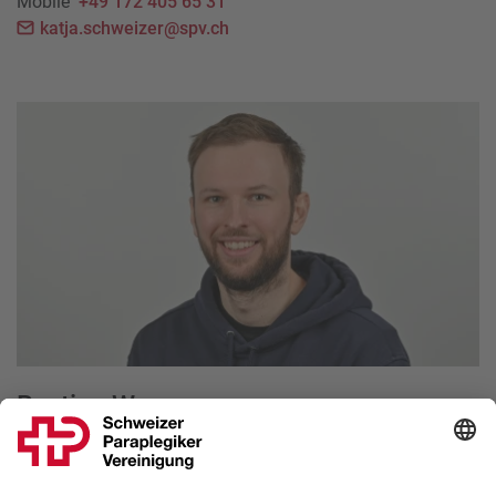
Mobile
+49 172 405 65 31
katja.schweizer@spv.ch
Bastian Wyss
Curling
Assistent Nationaltrainerin