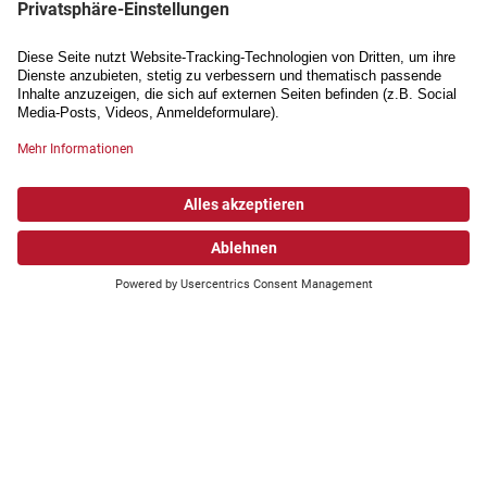
bastian.wyss@spv.ch
Mathias Frank
Handbike
Nationaltrainer
mathias.frank@spv.ch