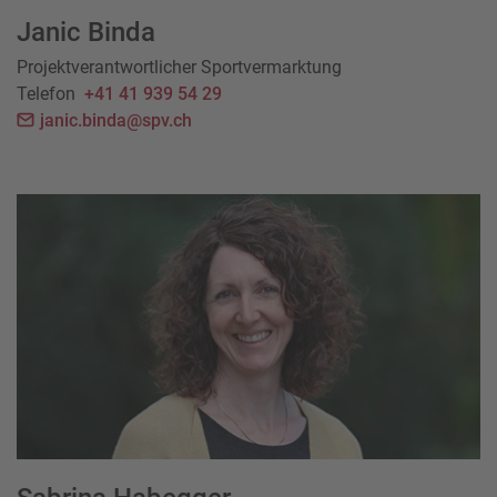
Janic Binda
Projektverantwortlicher Sportvermarktung
Telefon
+41 41 939 54 29
janic.binda@spv.ch