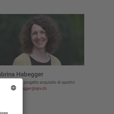
abrina Habegger
ponsabile di progetto acquisito di sportivi
sabrina.habegger@spv.ch