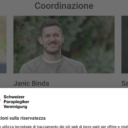
Coordinazione
Janic Binda
S
Responsabile di progetto Marketing sportivo
Res
Telefono
+41 41 939 54 29
janic.binda@spv.ch