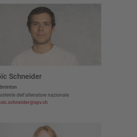
ïc Schneider
dminton
istente dell'allenatore nazionale
loic.schneider@spv.ch