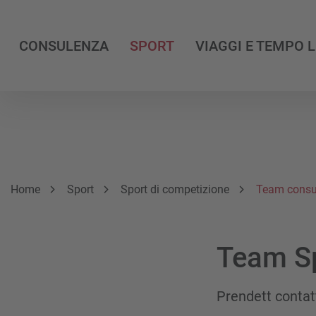
CONSULENZA
SPORT
VIAGGI E TEMPO 
Breadcrumb
Sei qui:
Home
Sport
Sport di competizione
Team consu
Team Sp
Prendett contat