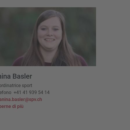
ina Basler
rdinatrice sport
lefono
+41 41 939 54 14
anina.basler@spv.ch
erne di più