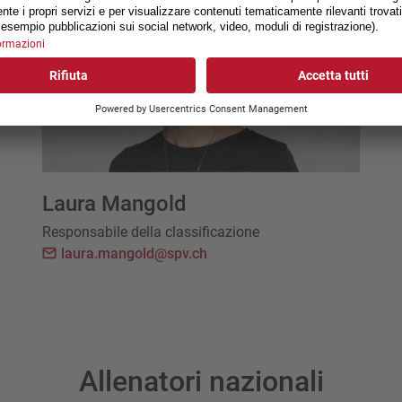
Laura Mangold
Responsabile della classificazione
laura.mangold@spv.ch
Allenatori nazionali