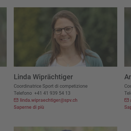
Linda Wiprächtiger
An
Coordinatrice Sport di competizione
Coo
Telefono
+41 41 939 54 13
Te
linda.wipraechtiger@spv.ch
Saperne di più
Sap