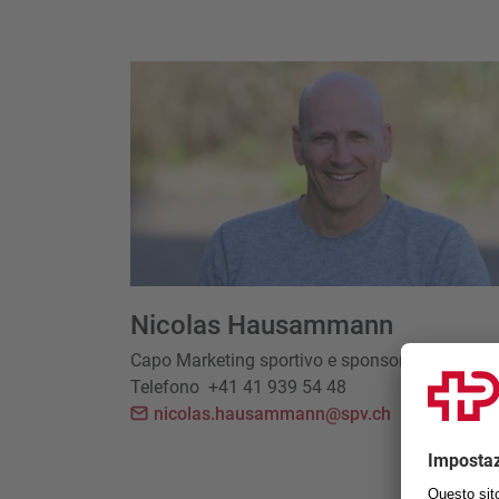
Nicolas Hausammann
Capo Marketing sportivo e sponsoring
Telefono
+41 41 939 54 48
nicolas.hausammann@spv.ch