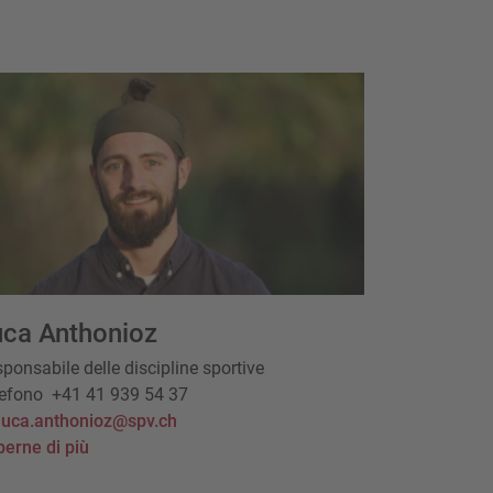
uca Anthonioz
ponsabile delle discipline sportive
lefono
+41 41 939 54 37
luca.anthonioz@spv.ch
erne di più