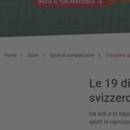
INIZIA IL TUO PERCORSO
Breadcrumb
Sei qui:
Home
Sport
Sport di competizione
Discipline s
Le 19 di
svizzero
Da soli o in squa
sport in carrozz