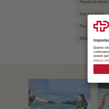
Tennis da tavolo
Tiro con l’arco
Tiro sportivo
WCMX