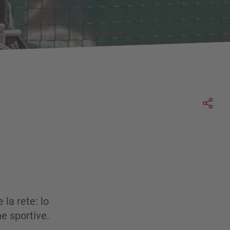
Soc
 la rete: lo
ne sportive.