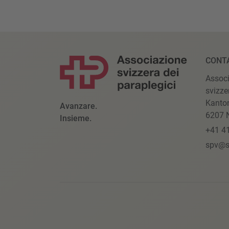
CONT
Assoc
svizze
Kanto
Avanzare.
6207 N
Insieme.
+41 4
spv@s