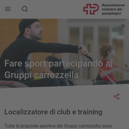
Fare sport partecipando ai
Gruppi carrozzella
Socia
Localizzatore di club e training
Tutte le proposte sportive dei Gruppi carrozzella sono