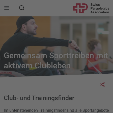
Search
Gemeinsam Sporttreiben mit
aktivem Clubleben
Socia
Club- und Trainingsfinder
Im untenstehenden Trainingsfinder sind alle Sportangebote