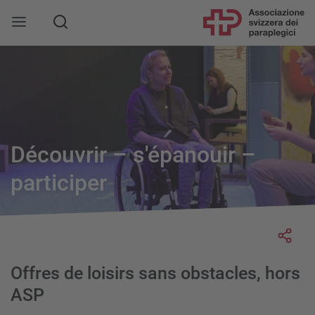
Découvrir – s'épanouir –
participer
Socia
Offres de loisirs sans obstacles, hors
ASP