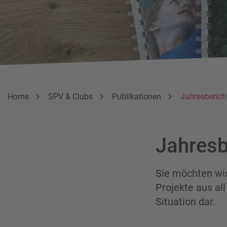
Breadcrumbnavigation
Sie befinden sich hier:
Home
SPV & Clubs
Publikationen
Jahresberich
Jahresb
Sie möchten wis
Projekte aus all
Situation dar.