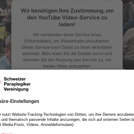
Wir benötigen Ihre Zustimmung, um
den YouTube Video-Service zu
laden!
Wir verwenden einen Service eines
Drittanbieters, um Videoinhalte einzubetten.
Dieser Service kann Daten zu Ihren Aktivitäten
sammeln. Bitte lesen Sie die Details durch und
stimmen Sie der Nutzung des Service zu, um
dieses Video anzusehen.
Mehr Informationen
Akzeptieren
powered by
Usercentrics Consent Management Platform