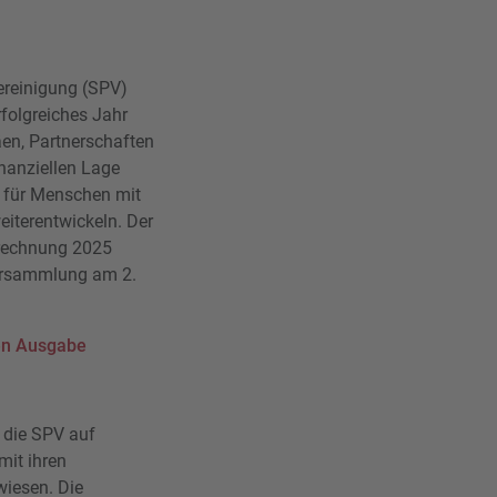
ereinigung (SPV)
rfolgreiches Jahr
äen, Partnerschaften
inanziellen Lage
e für Menschen mit
eiterentwickeln. Der
srechnung 2025
ersammlung am 2.
len Ausgabe
t die SPV auf
mit ihren
wiesen. Die