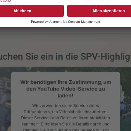
uchen Sie ein in die SPV-Highlig
Wir benötigen Ihre Zustimmung, um
den YouTube Video-Service zu
laden!
Wir verwenden einen Service eines
Drittanbieters, um Videoinhalte einzubetten.
Dieser Service kann Daten zu Ihren Aktivitäten
sammeln. Bitte lesen Sie die Details durch und
stimmen Sie der Nutzung des Service zu, um