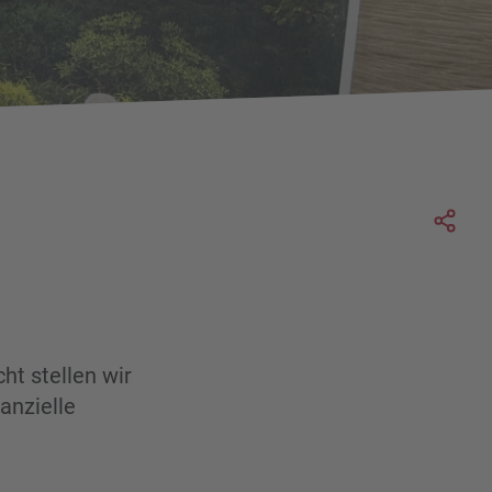
Soc
t stellen wir
anzielle