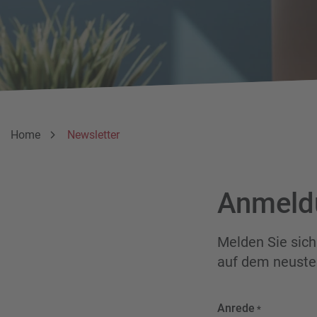
Breadcrumbnavigation
Sie befinden sich hier:
Home
Newsletter
Anmeld
Melden Sie sich
auf dem neuste
Anrede
*