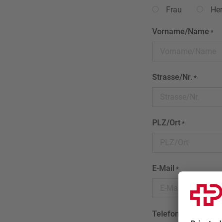
Frau
Her
Vorname/Name
*
Strasse/Nr.
*
PLZ/Ort
*
E-Mail
*
Telefon