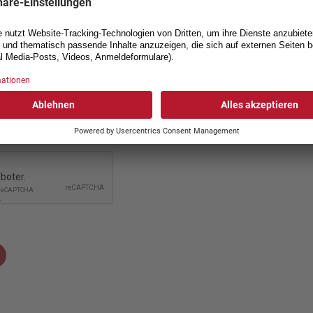
ere ich die
AGB
*