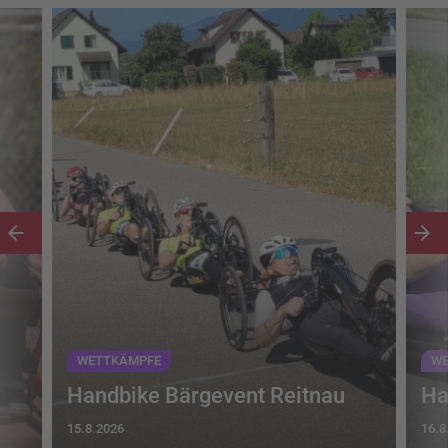
WETTKÄMPFE
WE
Handbike Bärgevent Reitnau
Ha
15.8.2026
16.8