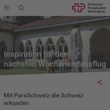
Suche
Mobile Navigation öffnen
Inspiration für den
nächsten Wochenendausflug
Socia
Mit ParaSchweiz die Schweiz
erkunden