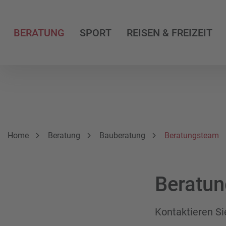
BERATUNG
SPORT
REISEN & FREIZEIT
Breadcrumbnavigation
Sie befinden sich hier:
Home
Beratung
Bauberatung
Beratungsteam
Beratun
Kontaktieren Si