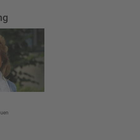
ng
auen