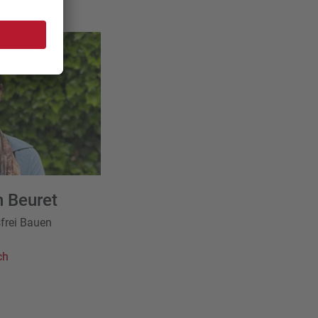
Bauen
 Beuret
sfrei Bauen
ch