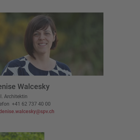
enise Walcesky
l. Architektin
efon
+41 62 737 40 00
denise.walcesky@spv.ch