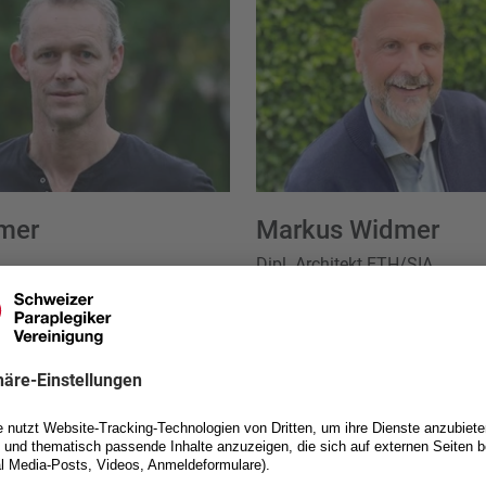
mer
Markus Widmer
Dipl. Architekt ETH/SIA
 06 15
Telefon
+41 62 737 40 00
@spv.ch
markus.widmer@spv.ch