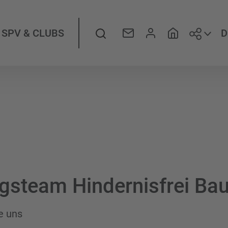
Folge
Suche
D
SPV & CLUBS
gsteam Hindernisfrei Ba
e uns