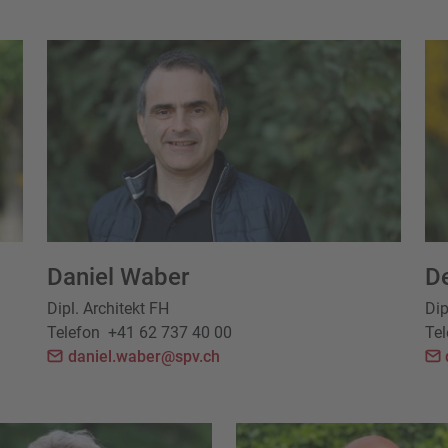
Daniel Waber
D
Dipl. Architekt FH
Dip
Telefon
+41 62 737 40 00
Tel
daniel.waber@spv.ch