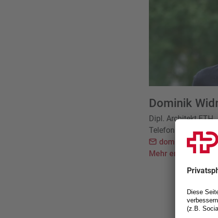
Dominik Wid
Dipl. Architekt ETH
Telefon
+41 26 430
dominik.widmer
Mehr erfahren