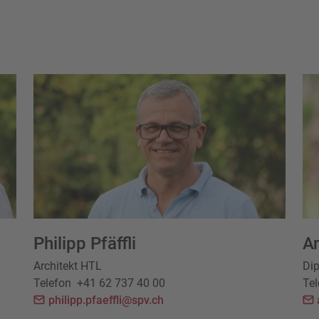
Philipp Pfäffli
An
Architekt HTL
Dip
Telefon
+41 62 737 40 00
Tel
philipp.pfaeffli@spv.ch