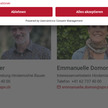
ressenvertretung Hindernisfrei 
er
Emmanuelle Domon
tretung Hindernisfrei Bauen
Interessenvertreterin Hinderni
 40 00
Telefon
+41 62 737 40 00
spv.ch
emmanuelle.domon@spv.