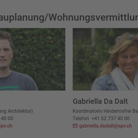
auplanung/Wohnungsvermittlu
Gabriella Da Dalt
ung Architektur)
Koordinatorin Hindernisfrei B
 40 00
Telefon
+41 62 737 40 00
pv.ch
gabriella.dadalt@spv.ch