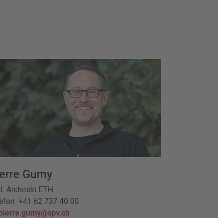
ierre Gumy
l. Architekt ETH
efon
+41 62 737 40 00
pierre.gumy@spv.ch