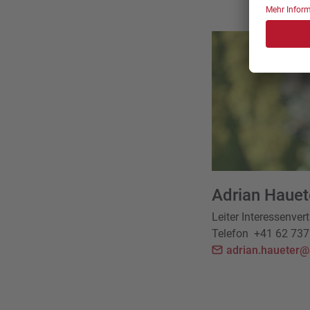
Inte
Adrian Hauet
Leiter Interessenver
Telefon
+41 62 737
adrian.haueter@