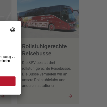
er
Rollstuhlgerechte
Reisebusse
Die SPV besitzt drei
 für
rollstuhlgerechte Reisebusse.
ude.
Die Busse vermieten wir an
unsere Rollstuhlclubs und
andere Institutionen.