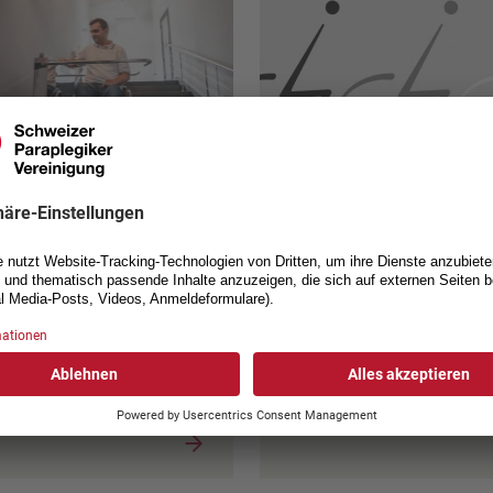
rokey
Rolliwelt Aufkleb
 SPV-Aktivmitglied beziehen
Das von Rolland Bregy
 bei uns einen Eurokey für
entworfene dynamische
entliche Toilettenanlagen,
Rollstuhl-Signet eignet sich
ppenlifte usw.
Ihr Auto als auch für Gebä