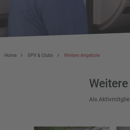
Breadcrumbnavigation
Sie befinden sich hier:
Home
SPV & Clubs
Weitere Angebote
Weitere
Als Aktivmitgli