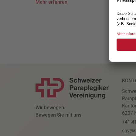
Mehr erfahren
KONT
Schwe
Parapl
Kanto
Wir bewegen.
6207 N
Bewegen Sie mit uns.
+41 4
spv@s