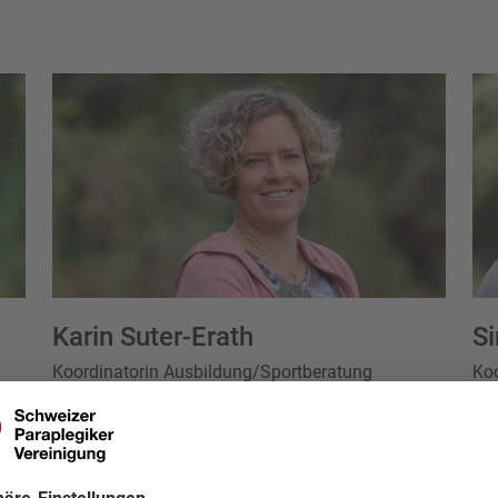
Karin Suter-Erath
S
Koordinatorin Ausbildung/Sportberatung
Koo
Deutschschweiz
Tel
Mobile
+41 79 438 36 49
karin.suter@spv.ch
Mehr erfahren