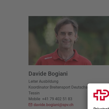
Davide Bogiani
Leiter Ausbildung
Koordinator Breitensport Deutschschweiz und
Tessin
Mobile
+41 79 402 51 83
davide.bogiani@spv.ch