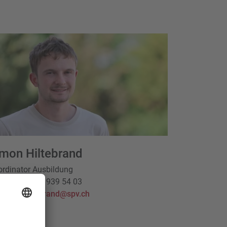
imon Hiltebrand
rdinator Ausbildung
efon
+41 41 939 54 03
simon.hiltebrand@spv.ch