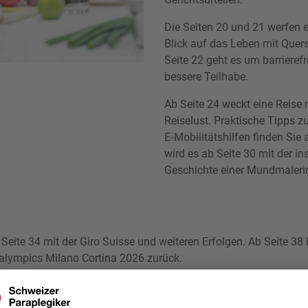
Die Seiten 20 und 21 werfen e
Blick auf das Leben mit Quer
Seite 22 geht es um barriere
bessere Teilhabe.
Ab Seite 24 weckt eine Reise 
Reiselust. Praktische Tipps z
E‑Mobilitätshilfen finden Sie 
wird es ab Seite 30 mit der in
Geschichte einer Mundmaleri
 Seite 34 mit der Giro Suisse und weiteren Erfolgen. Ab Seite 38 
ralympics Milano Cortina 2026 zurück.
 inspirierende Lesemomente
steam der SPV