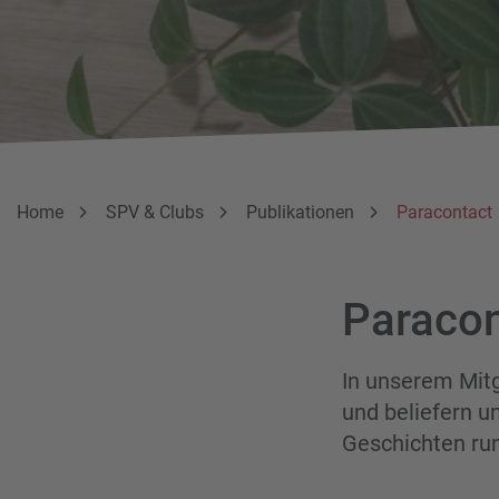
Breadcrumbnavigation
Sie befinden sich hier:
Home
SPV & Clubs
Publikationen
Paracontact
Paracon
In unserem Mitg
und beliefern u
Geschichten ru