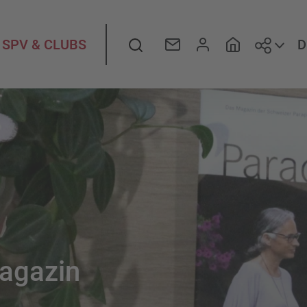
Folge
Suche
D
SPV & CLUBS
magazin