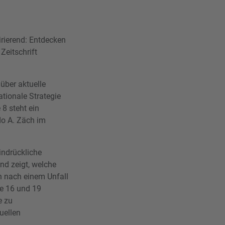
irierend: Entdecken
Zeitschrift
 über aktuelle
tionale Strategie
8 steht ein
o A. Zäch im
eindrückliche
nd zeigt, welche
 nach einem Unfall
te 16 und 19
e zu
uellen