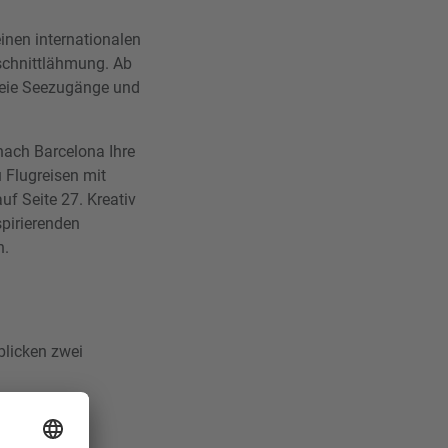
inen internationalen
schnittlähmung. Ab
freie Seezugänge und
nach Barcelona Ihre
u Flugreisen mit
auf Seite 27. Kreativ
spirierenden
n.
blicken zwei