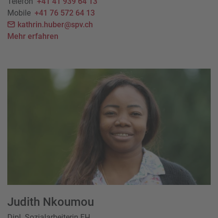
Telefon
+41 41 939 64 13
Mobile
+41 76 572 64 13
kathrin.huber@spv.ch
Mehr erfahren
Judith Nkoumou
Dipl. Sozialarbeiterin FH