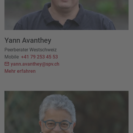
Yann Avanthey
Peerberater Westschweiz
Mobile
+41 79 253 45 53
yann.avanthey@spv.ch
Mehr erfahren