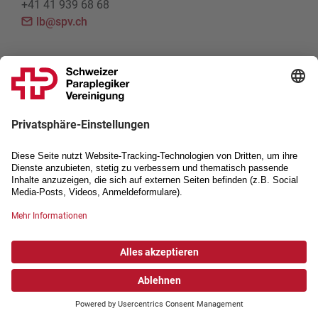
+41 41 939 68 68
lb@spv.ch
Wir bewegen.
Bewegen Sie mit uns.
KONTAKT