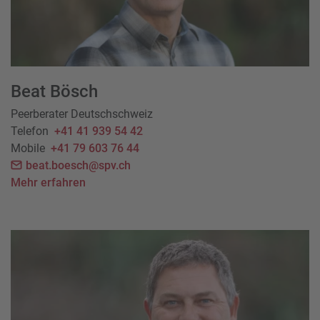
Beat Bösch
Peerberater Deutschschweiz
Telefon
+41 41 939 54 42
Mobile
+41 79 603 76 44
beat.boesch@spv.ch
Mehr erfahren