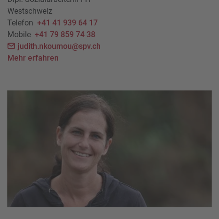
Westschweiz
Telefon
+41 41 939 64 17
Mobile
+41 79 859 74 38
judith.nkoumou@spv.ch
Mehr erfahren