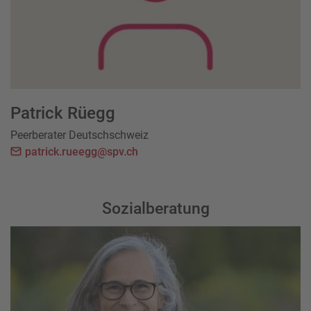
Patrick Rüegg
Peerberater Deutschschweiz
patrick.rueegg@spv.ch
Sozialberatung