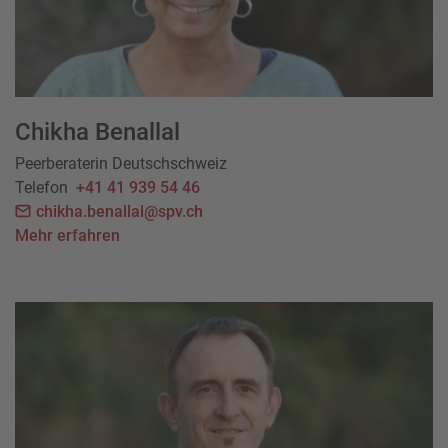
Chikha Benallal
Peerberaterin Deutschschweiz
Telefon
+41 41 939 54 46
chikha.benallal@spv.ch
Mehr erfahren