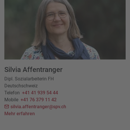
Silvia Affentranger
Dipl. Sozialarbeiterin FH
Deutschschweiz
Telefon
+41 41 939 54 44
Mobile
+41 76 379 11 42
silvia.affentranger@spv.ch
Mehr erfahren