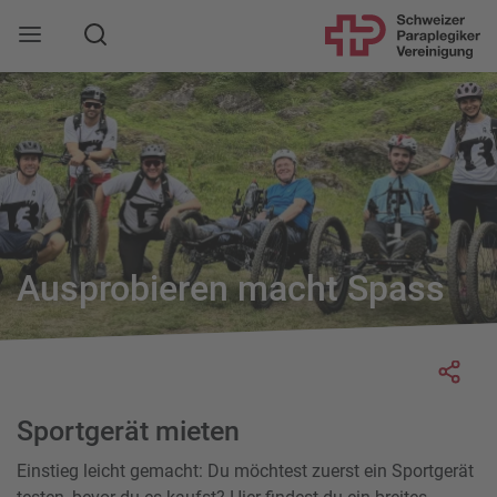
Suche
Mobile Navigation öffnen
Ausprobieren macht Spass
Socia
Sportgerät mieten
Einstieg leicht gemacht: Du möchtest zuerst ein Sportgerät