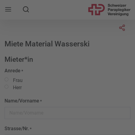
Suche
Mobile Navigation öffnen
Socia
Miete Material Wasserski
Mieter*in
Anrede
*
Frau
Herr
Name/Vorname
*
Strasse/Nr.
*