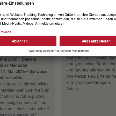
ltklasse am See,
Paralympics
bon
Der Grossevent schlechthin
Seit 1960 messen sich die
 Mai 2026 – Daniela
paralympischen Sportlerin
zeler Memorial
und Sportler alle vier Jahre
/17. Mai 2026 – Schweizer
den Weltspielen. Erfahre m
sterschaften
zum grössten Parasport-
 sagt, es sei die schnellste
Anlass.
chtathletikbahn der Welt. Im
cherholz in Arbon purzeln
elmässig Kontinental- und
rekorde. Vielleicht auch bei
 letzten Austragung?