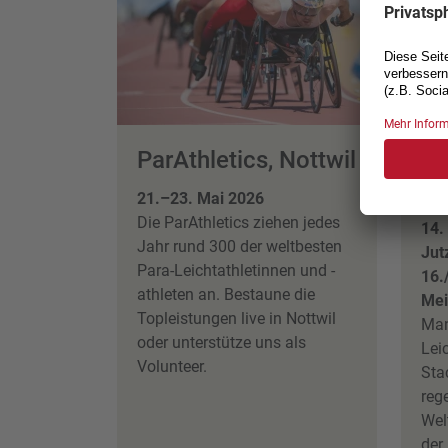
ParAthletics, Nottwil
We
Ar
21.–23. Mai 2026
Die ParAthletics ziehen jedes
14.
Jahr rund 300 der weltbesten
Jut
Para-Leichtathletinnen und -
16.
athleten an. Bestaune die
Mei
Topleistungen live in Nottwil
Man
oder unterstütze uns als
Lei
Volunteer.
Sta
reg
Welt
der