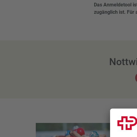
Das Anmeldetool ist
zugänglich ist. Für
Nottw