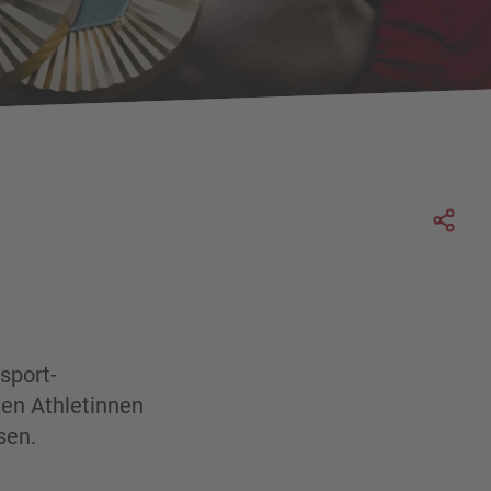
Soc
sport-
den Athletinnen
sen.