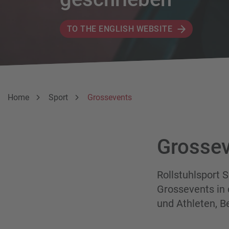
TO THE ENGLISH WEBSITE
Breadcrumbnavigation
Sie befinden sich hier:
Home
Sport
Grossevents
Grossev
Rollstuhlsport 
Grossevents in 
und Athleten, B