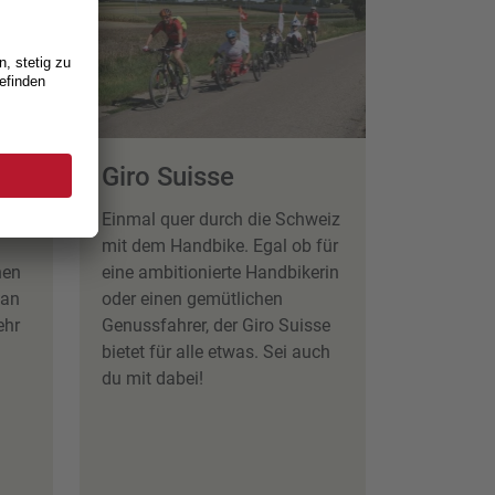
Giro Suisse
!
Einmal quer durch die Schweiz
mit dem Handbike. Egal ob für
nen
eine ambitionierte Handbikerin
 an
oder einen gemütlichen
ehr
Genussfahrer, der Giro Suisse
bietet für alle etwas. Sei auch
du mit dabei!