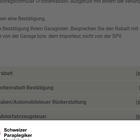
Antragsformular «Flottenrabatt» ausgefüllt mit einem der verla
nen eine Bestätigung.
e Bestätigung Ihrem Garagisten. Besprechen Sie den Rabatt mit 
e von der Garage bzw. dem Importeur, nicht von der SPV.
rabatt
(
lottenrabatt-Bestätigung
gaben/Automobil­steuer Rückerstattung
(
 Motorfahrzeugsteuer
(
eugumbau
(