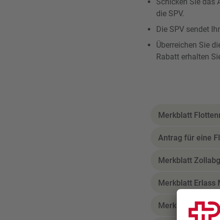
Schicken Sie das 
die SPV.
Die SPV sendet Ih
Überreichen Sie di
Rabatt erhalten Si
Merkblatt Flotten
Antrag für eine F
Merkblatt Zollab
Merkblatt Erlass
Merkblatt Fahrz