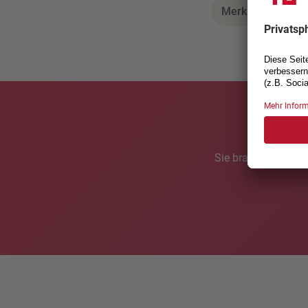
Merkblatt Mietau
Sie brauchen ein n