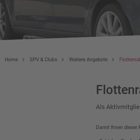
Breadcrumbnavigation
Sie befinden sich hier:
Home
SPV & Clubs
Weitere Angebote
Flottenr
Flotten
Als Aktivmitgli
Damit Ihnen dieser 