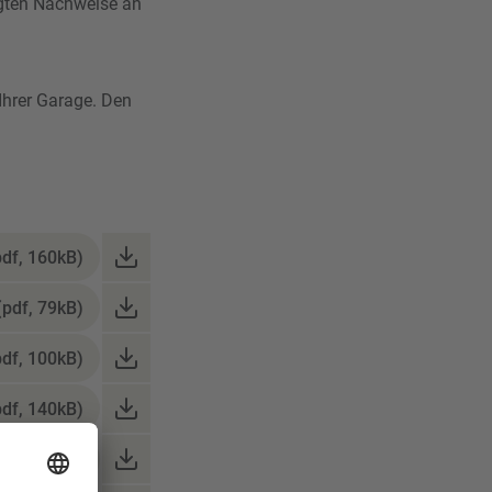
ngten Nachweise an
Ihrer Garage. Den
pdf, 160kB)
(pdf, 79kB)
pdf, 100kB)
pdf, 140kB)
pdf, 167kB)