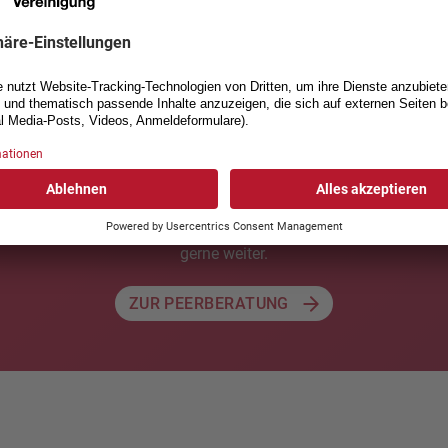
to
(
Beratung Auto und Mobilität
eues Auto? Unser Team der Peerberatung weiss, worauf zu achten 
gerne weiter.
ZUR PEERBERATUNG