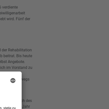
6 verdiente
iwilligenarbeit
lebt wird. Fünf der
 der Rehabilitation
b beitrat. Bis heute
elbst Angebote.
sich im Vorstand zu
zu ist sie
r Natur unterwegs
m er anlässlich des
art. Schon im Jahr