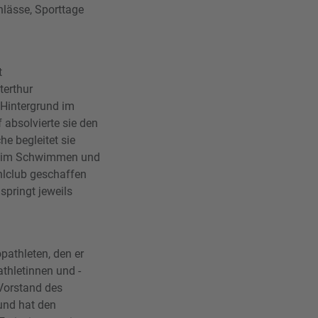
nlässe, Sporttage
t
terthur
Hintergrund im
 absolvierte sie den
e begleitet sie
 beim Schwimmen und
hlclub geschaffen
springt jeweils
athleten, den er
athletinnen und -
 Vorstand des
 und hat den