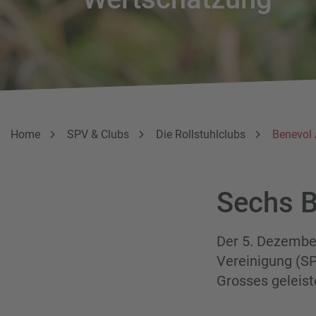
Breadcrumbnavigation
Sie befinden sich hier:
Home
SPV & Clubs
Die Rollstuhlclubs
Benevol
Sechs B
Der 5. Dezember
Vereinigung (SP
Grosses geleist