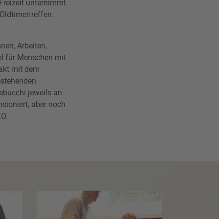
 Freizeit unternimmt
ldtimertreffen.
nen, Arbeiten,
el für Menschen mit
takt mit dem
bestehenden
ebucchi jeweils an
nsioniert, aber noch
ZO.