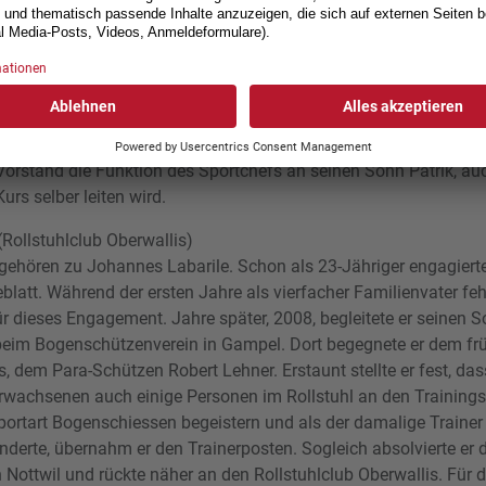
das erste Birrhard Open, ein internationales Rollstuhl-Tennis-Turni
als der Rollstuhl-Tennis-Club Aargau gegründet wurde und als d
bis zu vier Trainings pro Woche an. Von 2000 bis 2008 amtete er 
d Mitglied der Technischen Kommission Tennis der SPV. Er beglei
ey und Athen. Auch in der Freizeit ist er sportlich unterwegs u
o wie in den Bergen. Nun möchte der 64-Jährige etwas ruhiger 
orstand die Funktion des Sportchefs an seinen Sohn Patrik, au
rs selber leiten wird.
(Rollstuhlclub Oberwallis)
 gehören zu Johannes Labarile. Schon als 23-Jähriger engagierte
eblatt. Während der ersten Jahre als vierfacher Familienvater fe
für dieses Engagement. Jahre später, 2008, begleitete er seinen 
beim Bogenschützenverein in Gampel. Dort begegnete er dem fr
, dem Para-Schützen Robert Lehner. Erstaunt stellte er fest, das
wachsenen auch einige Personen im Rollstuhl an den Trainings 
 Sportart Bogenschiessen begeistern und als der damalige Traine
erte, übernahm er den Trainerposten. Sogleich absolvierte er d
Nottwil und rückte näher an den Rollstuhlclub Oberwallis. Für di