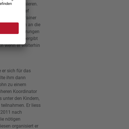
er, zu organisieren.
eren Sportschef
als Nationaltrainer
tete Athleten an die
nd liebt Wanderungen
treten und übergibt
ch wenn er weiterhin
 er sich für das
hlte ihm dann
Sohn zu einem
üheren Koordinator
s unter den Kindern,
teilnahmen. Er liess
r 2011 nach
ie nötigen
esen organisiert er