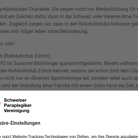
mbolischen Charakter. Sie zeigen nicht nur Wertschätzung für 
nd ein Zeichen dafür, dass in der Schweiz viele Vereine ohne Fre
den. Zugleich zeigen sie, dass in den Rollstuhlclubs Inklusion ge
nen und -träger leben ohne Behinderung.
s Jahr:
r
(Rollstuhlclub Zürich)
992 ist Susanne Blöchlinger querschnittgelähmt. Bereits während
e den Rollstuhlclub Zürich kennen, sodass sie schon bald dem Clu
 nicht nur an diversen Sporttrainings teil, sondern leitet auch s
it und der Gründung einer Familie mit einem Sohn fand sie Zeit, 
rantwortete sie den Bereich «Kultur und Freizeit». Zusätzlich da
epräsidentin. Als Ausgleich ist Susanne Blöchlinger gerne in de
oder Swisstrac. Sie reist gerne und kocht mit Begeisterung.
stuhl-Tennis-Club Aargau)
né Bolliger das Rollstuhl-Tennis in der Schweiz. Eher zufällig ka
er Interclub Meisterschaften in Kontakt mit der rasanten Sport