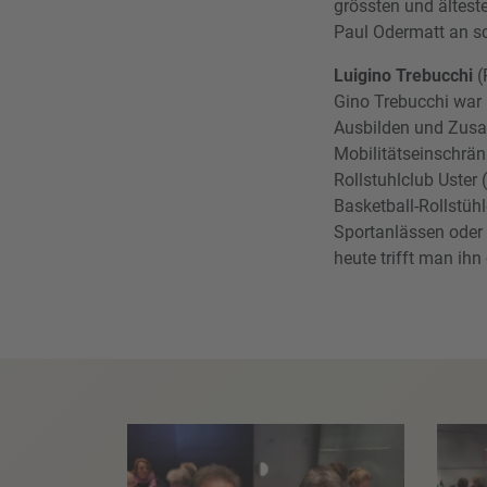
grössten und ältest
Paul Odermatt an s
Luigino Trebucchi
(
Gino Trebucchi war i
Ausbilden und Zusam
Mobilitätseinschrän
Rollstuhlclub Uster
Basketball-Rollstüh
Sportanlässen oder t
heute trifft man ihn