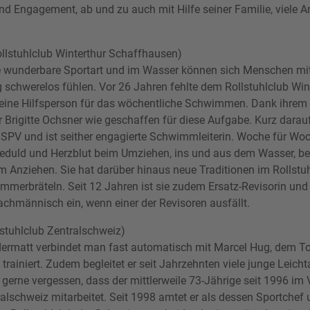
und Engagement, ab und zu auch mit Hilfe seiner Familie, viele A
ollstuhlclub Winterthur Schaffhausen)
 wunderbare Sportart und im Wasser können sich Menschen mi
schwerelos fühlen. Vor 26 Jahren fehlte dem Rollstuhlclub Win
eine Hilfsperson für das wöchentliche Schwimmen. Dank ihrem 
Brigitte Ochsner wie geschaffen für diese Aufgabe. Kurz darauf
r SPV und ist seither engagierte Schwimmleiterin. Woche für Woch
l Geduld und Herzblut beim Umziehen, ins und aus dem Wasser,
im Anziehen. Sie hat darüber hinaus neue Traditionen im Rollstu
ommerbräteln. Seit 12 Jahren ist sie zudem Ersatz-Revisorin und 
achmännisch ein, wenn einer der Revisoren ausfällt.
lstuhlclub Zentralschweiz)
rmatt verbindet man fast automatisch mit Marcel Hug, dem Top
 trainiert. Zudem begleitet er seit Jahrzehnten viele junge Leicht
d gerne vergessen, dass der mittlerweile 73-Jährige seit 1996 im
ralschweiz mitarbeitet. Seit 1998 amtet er als dessen Sportchef