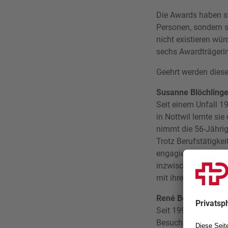
Die Awards haben sy
Personen, sondern si
nicht existieren wür
sechs Awardträgerin
Geehrt werden diese
Susanne Blöchlinge
Seit einem Unfall 1
in Nottwil lernte si
nimmt die 56-Jährige
Trotz Berufstätigke
engagieren. Lange ve
inzwischen auch Viz
mit ihrem Handbike 
René Bolliger
(Roll
Seit 1991 fördert Re
Besuchs der Schweiz