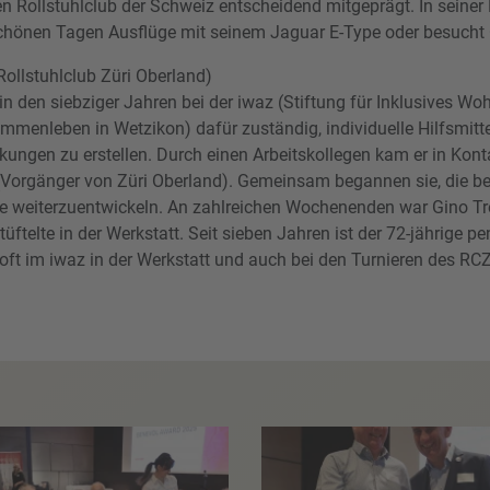
en Rollstuhlclub der Schweiz entscheidend mitgeprägt. In seiner
chönen Tagen Ausflüge mit seinem Jaguar E-Type oder besucht O
Rollstuhlclub Züri Oberland)
n den siebziger Jahren bei der iwaz (Stiftung für Inklusives Woh
menleben in Wetzikon) dafür zuständig, individuelle Hilfsmitt
kungen zu erstellen. Durch einen Arbeitskollegen kam er in Kon
 (Vorgänger von Züri Oberland). Gemeinsam begannen sie, die 
le weiterzuentwickeln. An zahlreichen Wochenenden war Gino Tr
üftelte in der Werkstatt. Seit sieben Jahren ist der 72-jährige pe
 oft im iwaz in der Werkstatt und auch bei den Turnieren des RC