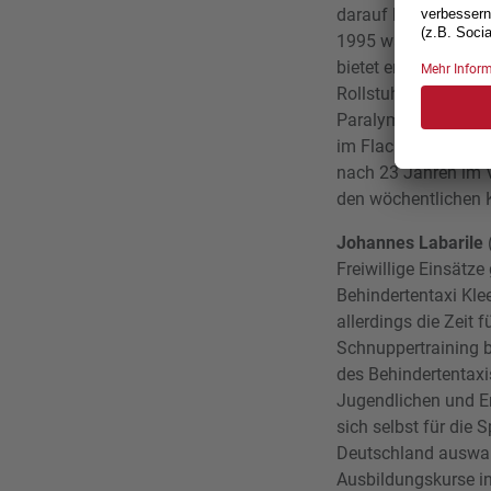
darauf half er mit, 
1995 war er dabei, 
bietet er bis heute 
Rollstuhl-Tennis un
Paralympics in Sydn
im Flachland genaus
nach 23 Jahren im V
den wöchentlichen Ku
Johannes Labarile
Freiwillige Einsätze
Behindertentaxi Kle
allerdings die Zeit 
Schnuppertraining 
des Behindertentaxis
Jugendlichen und Er
sich selbst für die
Deutschland auswand
Ausbildungskurse in 