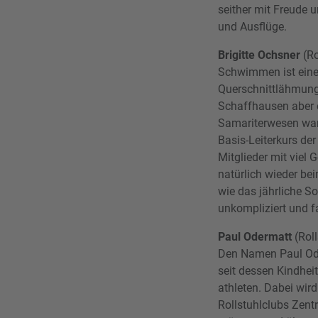
seither mit Freude 
und Ausflüge.
Brigitte Ochsner
(R
Schwimmen ist eine
Querschnittlähmung 
Schaffhausen aber 
Samariterwesen war 
Basis-Leiterkurs de
Mitglieder mit vie
natürlich wieder be
wie das jährliche S
unkompliziert und f
Paul Odermatt
(Rol
Den Namen Paul Ode
seit dessen Kindheit
athleten. Dabei wir
Rollstuhlclubs Zent