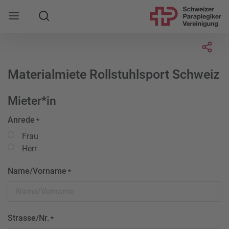
Suche
Mobile Navigation öffnen
Socia
Materialmiete Rollstuhlsport Schweiz
Mieter*in
Anrede
*
Frau
Herr
Name/Vorname
*
Strasse/Nr.
*