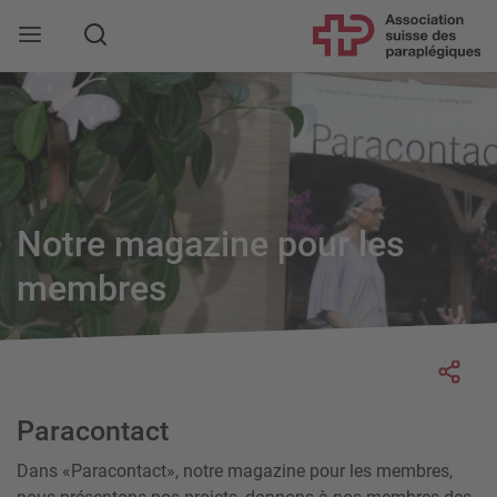
Rechercher
Notre magazine pour les
membres
Socia
Paracontact
Dans «Paracontact», notre magazine pour les membres,