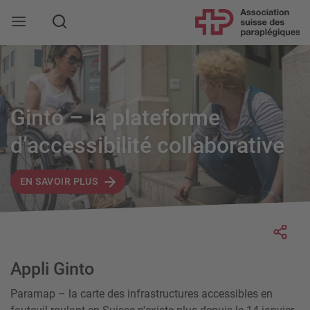
Rechercher
Ginto – la plateforme
d’accessibilité collaborative
EN SAVOIR PLUS
Socia
Appli Ginto
Paramap – la carte des infrastructures accessibles en