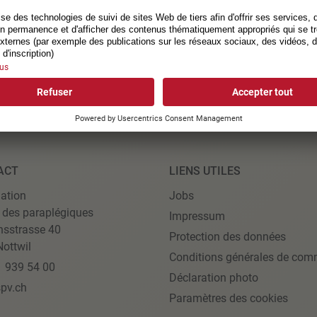
ACT
LIENS UTILES
ation
Jobs
 des paraplégiques
Impressum
nsstrasse 40
Protection des données
ottwil
Conditions générales de com
1 939 54 00
Déclaration photo
pv.ch
Paramètres des cookies