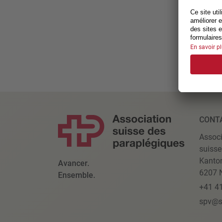
CONT
Associ
suisse
Kanto
Avancer.
6207 N
Ensemble.
+41 4
spv@s