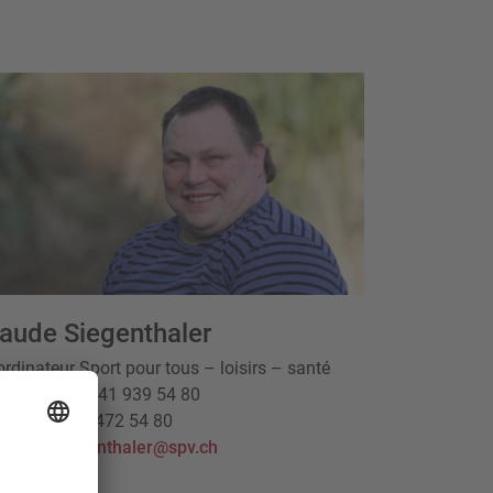
aude Siegenthaler
rdinateur Sport pour tous – loisirs – santé
léphone
+41 41 939 54 80
bile
+41 76 472 54 80
claude.siegenthaler@spv.ch
savoir plus