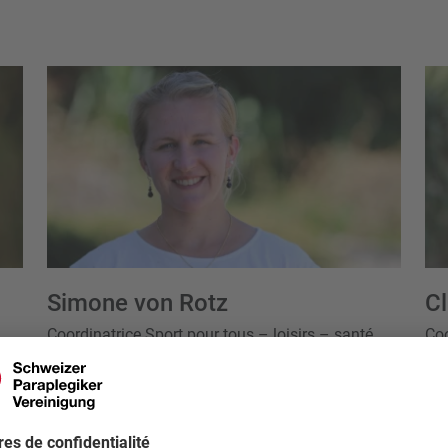
Simone von Rotz
Cl
Coordinatrice Sport pour tous – loisirs – santé
Coo
Téléphone
+41 41 939 54 16
Té
simone.vonrotz@spv.ch
Mo
En 