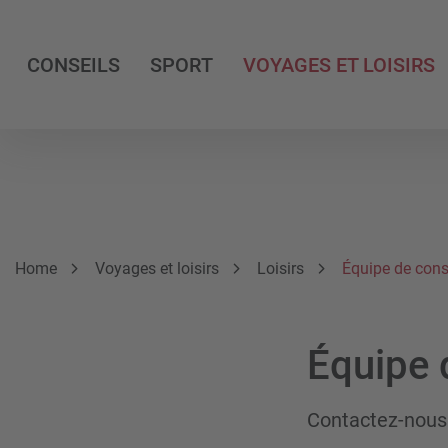
CONSEILS
SPORT
VOYAGES ET LOISIRS
Breadcrumb
Vous êtes ici:
Home
Voyages et loisirs
Loisirs
Équipe de cons
Équipe d
Contactez-nous