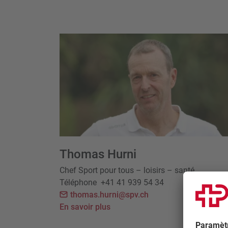
Thomas Hurni
Chef Sport pour tous – loisirs – santé
Téléphone
+41 41 939 54 34
thomas.hurni@spv.ch
En savoir plus