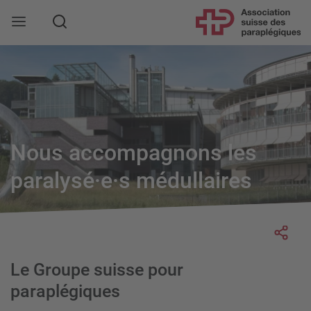
Rechercher
Nous accompagnons les
paralysé·e·s médullaires
Socia
Le Groupe suisse pour
paraplégiques