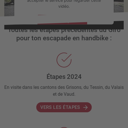
accepter le service pour regarder cette
vidéo.
En savoir plus
Toutes les étapes précédentes du Giro
Accepter
pour ton escapade en handbike :
powered by
Usercentrics Consent Management Platform
Étapes 2024
En visite dans les cantons des Grisons, du Tessin, du Valais
et de Vaud.
VERS LES ÉTAPES