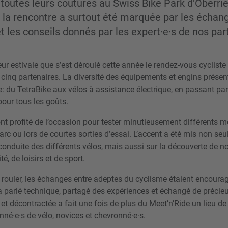
 toutes leurs coutures au Swiss Bike Park d’Oberrie
r, la rencontre a surtout été marquée par les échan
et les conseils donnés par les expert·e·s de nos par
ur estivale que s’est déroulé cette année le rendez-vous cycliste
t cinq partenaires. La diversité des équipements et engins présen
 du TetraBike aux vélos à assistance électrique, en passant par
 pour tous les goûts.
ont profité de l’occasion pour tester minutieusement différents m
parc ou lors de courtes sorties d’essai. L’accent a été mis non se
conduite des différents vélos, mais aussi sur la découverte de no
é, de loisirs et de sport.
e rouler, les échanges entre adeptes du cyclisme étaient encoura
a parlé technique, partagé des expériences et échangé de précieu
t décontractée a fait une fois de plus du Meet’n’Ride un lieu de 
né·e·s de vélo, novices et chevronné·e·s.