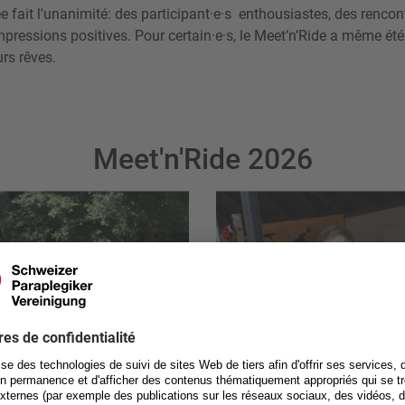
ée fait l'unanimité: des participant·e·s enthousiastes, des renc
pressions positives. Pour certain·e·s, le Meet’n’Ride a même été
urs rêves.
Meet'n'Ride 2026