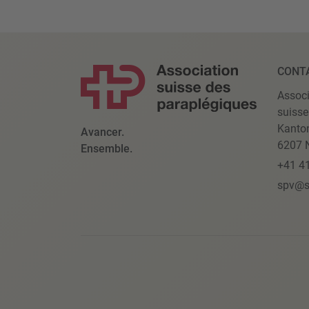
CONT
Associ
suisse
Kanto
Avancer.
6207 N
Ensemble.
+41 4
spv@s