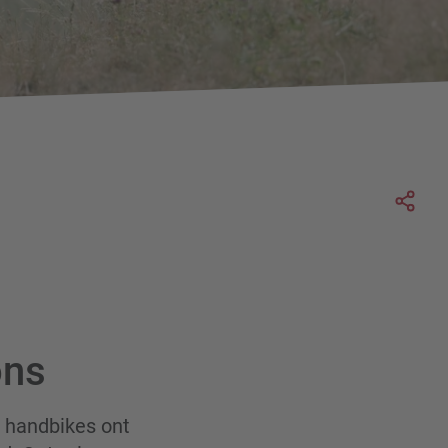
Soc
ons
e handbikes ont