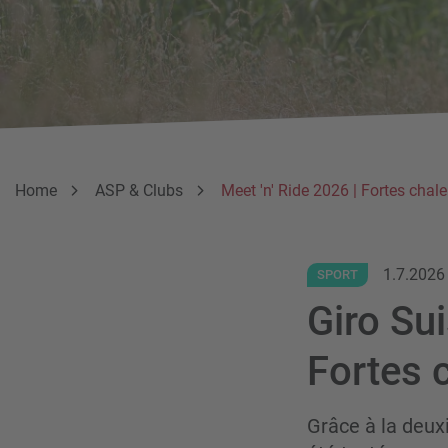
Breadcrumb
Vous êtes ici:
Home
ASP & Clubs
Meet 'n' Ride 2026 | Fortes chal
1.7.2026
SPORT
Giro Sui
Fortes 
Grâce à la deux