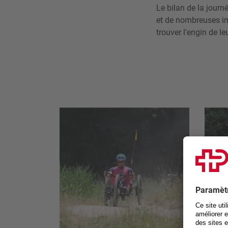
Le bilan de la journ
et de nombreuses im
trouver l'engin de le