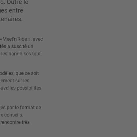
d. Outre le
ges entre
tenaires.
 «Meet’n’Ride », avec
tés a suscité un
 les handbikes tout
odèles, que ce soit
ulement sur les
uvelles possibilités
gés par le format de
x conseils.
rencontre très