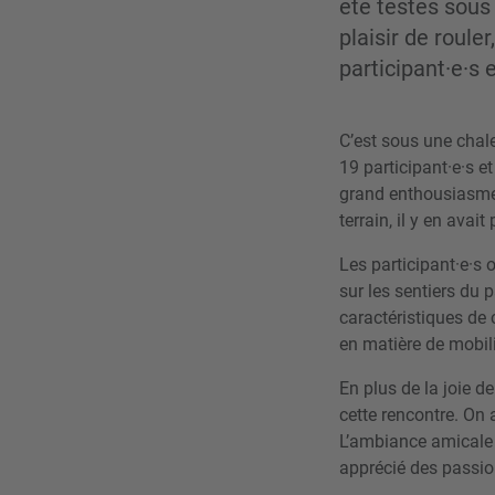
été testés sous
plaisir de roule
participant·e·s 
C’est sous une chale
19 participant·e·s e
grand enthousiasme:
terrain, il y en avait
Les participant·e·s 
sur les sentiers du 
caractéristiques de 
en matière de mobilit
En plus de la joie d
cette rencontre. On 
L’ambiance amicale e
apprécié des passion