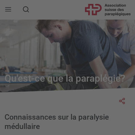
Rechercher
Qu'est-ce que la paraplégie?
Socia
Connaissances sur la paralysie
médullaire