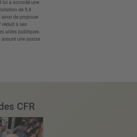
t lui a accordé une
oitation de 9,4
t ainsi de proposer
f réduit à ses
es aides publiques
 a assuré une assise
 des CFR