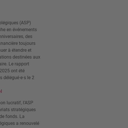
aplégiques (ASP)
iche en événements
nniversaires, des
financière toujours
nuer à étendre et
tions destinées aux
ire. Le rapport
 2025 ont été
 délégué·e·s le 2
l
on lucratif, l'ASP
riats stratégiques
 de fonds. La
égiques a renouvelé