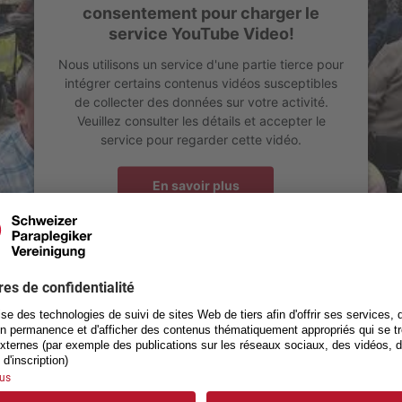
consentement pour charger le
service YouTube Video!
Nous utilisons un service d'une partie tierce pour
intégrer certains contenus vidéos susceptibles
de collecter des données sur votre activité.
Veuillez consulter les détails et accepter le
service pour regarder cette vidéo.
En savoir plus
Accepter
powered by
Usercentrics Consent Management Platform