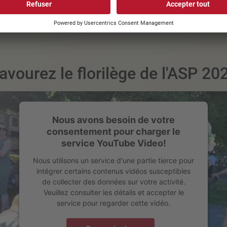
avourez le florilège de l'ASP 20
Nous avons besoin de votre
consentement pour charger le
service YouTube Video!
Nous utilisons un service d'une partie tierce pour
intégrer certains contenus vidéos susceptibles
de collecter des données sur votre activité.
Veuillez consulter les détails et accepter le
service pour regarder cette vidéo.