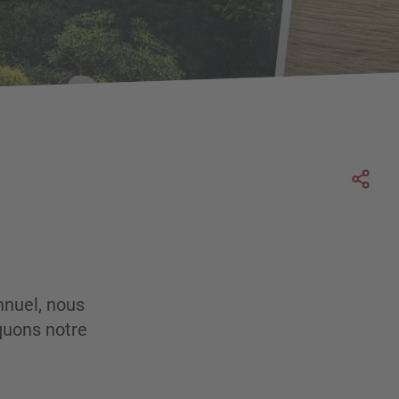
Soc
nnuel, nous
quons notre