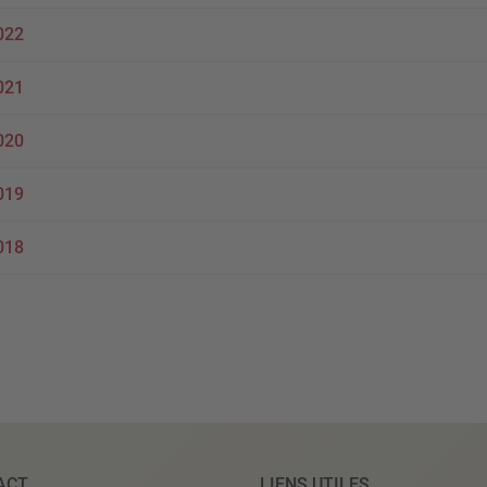
022
021
020
019
018
ACT
LIENS UTILES