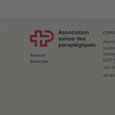
CONT
Associ
suisse
Kanto
Avancer.
6207 N
Ensemble.
+41 4
spv@s