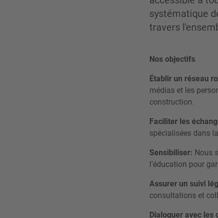
accessible à to
systématique de
travers l'ensem
Nos objectifs
Établir un réseau r
médias et les perso
construction.
Faciliter les échang
spécialisées dans la
Sensibiliser:
Nous se
l’éducation pour ga
Assurer un suivi légi
consultations et col
Dialoguer avec les c