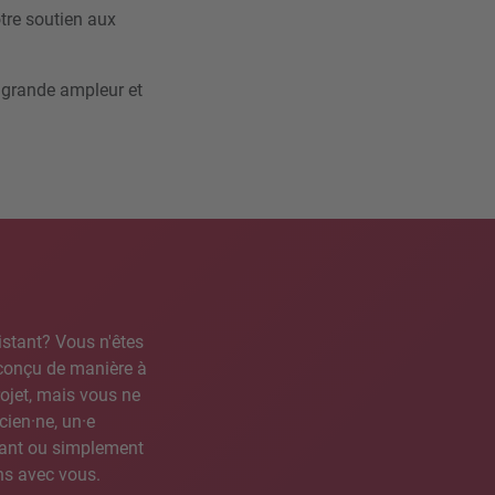
tre soutien aux
 grande ampleur et
stant? Vous n'êtes
 conçu de manière à
ojet, mais vous ne
cien·ne, un·e
lant ou simplement
ns avec vous.