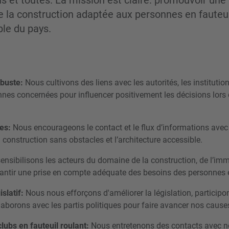
us et toutes. La mission est claire: promouvoir un
 la construction adaptée aux personnes en fauteui
ble du pays.
obuste:
Nous cultivons des liens avec les autorités, les institutions
nnes concernées pour influencer positivement les décisions lors 
es:
Nous encourageons le contact et le flux d’informations avec l
 construction sans obstacles et l’architecture accessible.
nsibilisons les acteurs du domaine de la construction, de l’immo
rantir une prise en compte adéquate des besoins des personnes e
slatif:
Nous nous efforçons d'améliorer la législation, participo
laborons avec les partis politiques pour faire avancer nos cause
lubs en fauteuil roulant:
Nous entretenons des contacts avec n