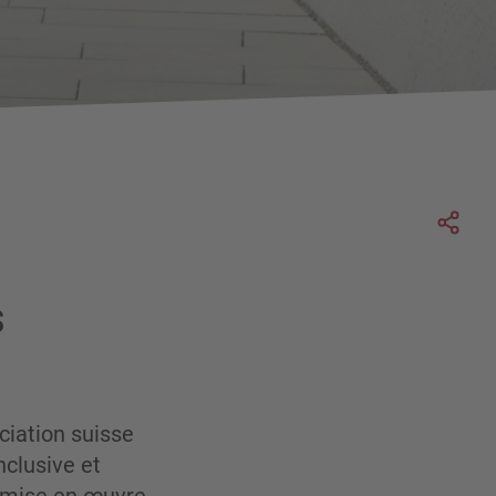
Soc
s
ciation suisse
nclusive et