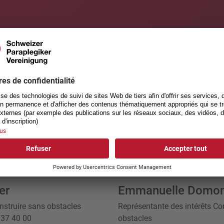
er
Emmanuelle Domon
nstruire sans obstacles
Représentante des intérêts Co
737 40 00
obstacles