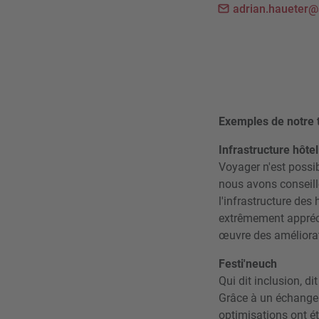
adrian.haueter@
Exemples de notre t
Infrastructure hôte
Voyager n'est possibl
nous avons conseillé
l'infrastructure des 
extrêmement apprécié
œuvre des améliora
Festi'neuch
Qui dit inclusion, d
Grâce à un échange o
optimisations ont é