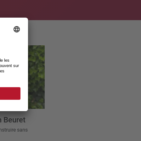
 Beuret
nstruire sans