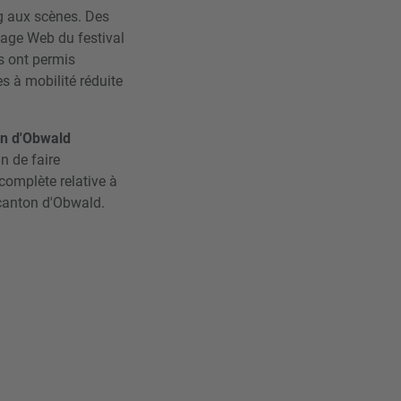
ing aux scènes. Des
page Web du festival
ls ont permis
es à mobilité réduite
ton d'Obwald
n de faire
complète relative à
e canton d'Obwald.