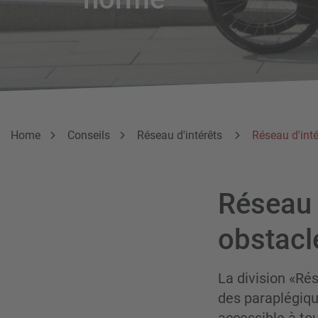
Breadcrumb
Vous êtes ici:
Home
Conseils
Réseau d'intérêts
Réseau d'inté
Réseau 
obstacl
La division «Rés
des paraplégiqu