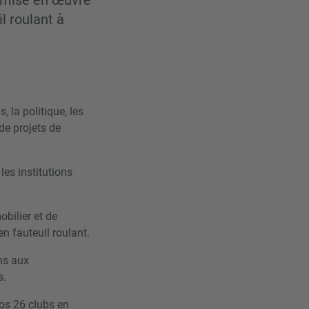
e mise en œuvre
l roulant à
, la politique, les
de projets de
es institutions
bilier et de
n fauteuil roulant.
ns aux
s.
os 26 clubs en