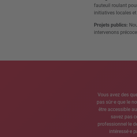
fauteuil roulant po
initiatives locales e
Projets publics:
Nous
intervenons précoce
Vous avez des que
pas sûr·e que le n
être accessible a
savez pas co
professionnel·le 
intéressé·e 