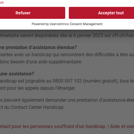
éro gratuit), au moins une heure à l’avance. Ce dernier vérifie
oit suffisant pour assurer les prestations souhaitées Ne sont p
ance étendues, le transport de bagages et les assistances dans l
port.
rmations seront disponibles dès le 6 janvier 2025 sur cff.ch/ha
ne prestation d’assistance étendue?
clientes avec un handicap qui rencontrent des difficultés à être
 donc besoin d’une aide supplémentaire.
une assistance?
andicap est joignable au 0800 007 102 (numéro gratuit), tous les
nt pour les appels depuis l’étranger.
ntes peuvent également demander une prestation d’assistance éte
ct du Contact Center Handicap.
ntact pour les personnes souffrant d’un handicap. | Aide et co