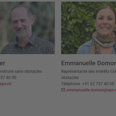
er
Emmanuelle Domon
nstruire sans obstacles
Représentante des intérêts Co
737 40 00
obstacles
spv.ch
Téléphone
+41 62 737 40 00
emmanuelle.domon@spv.