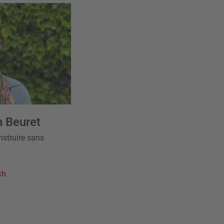
 Beuret
nstruire sans
ch