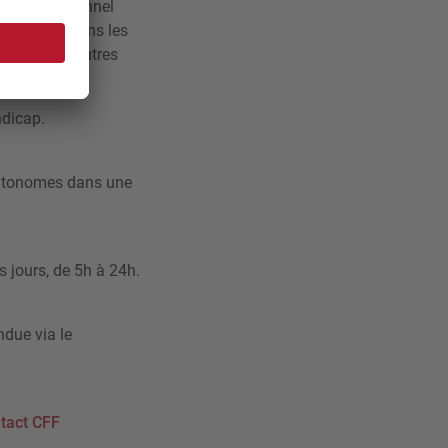
 que le personnel
as compris dans les
es gares d’autres
ndicap.
 autonomes dans une
 jours, de 5h à 24h.
ndue via le
ntact CFF