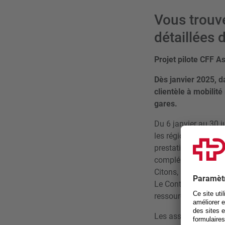
Vous trouv
détaillées 
Projet pilote CFF A
Dès janvier 2025, d
clientèle à mobilit
gares.
Du 6 janvier au 30 j
les régions, via leur
prestations d’assist
complémentaires qui 
Citons, par exemple,
Le Contact Center H
ressources disponibl
Les assistances éten