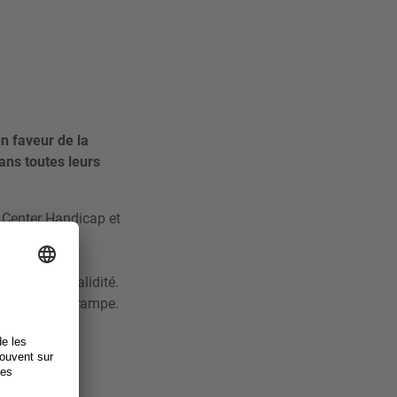
en faveur de la
ans toutes leurs
t Center Handicap et
r tester des
’assistance
e type d’invalidité.
r utiliser la rampe.
rte par les
ndicap,