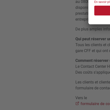
au 0800 007 102 (num
disponible en gare s
prestations d’assist
entreprises de trans
De plus amples info
Qui peut réserver u
Tous les clients et 
gare CFF et qui ont
Comment réserver 
Le Contact Center H
Des coûts s’applique
Les clients et clie
formulaire de conta
Vers le
formulaire de co