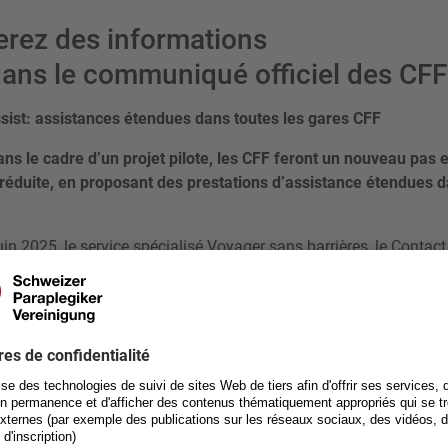
erez des informations
dans le communiqué officiel des CFF
ssist: assistances étendues dans toutes les gares CFF
ans le cadre d’un projet pilote, les CFF feront un nouveau pas 
é réduite, en proposant des prestations d’assistance étendues d
uin 2025, le service spécialisé Voyager sans barrières, le Contac
s assistantes et assistants clientèle, réalisent un projet pilote pou
ance étendues dans les gares CFF. Ils étudient des prestations d
répondent aux besoins individuels de la clientèle, quel que soit l
 l’assistance pour s’orienter en gare, pour changer de train ou pou
andicap examine si l’assistance complémentaire peut être couve
es et classe les demandes par ordre de priorité.
dues sont gratuites. L’annonce se fait via le Contact Center Ha