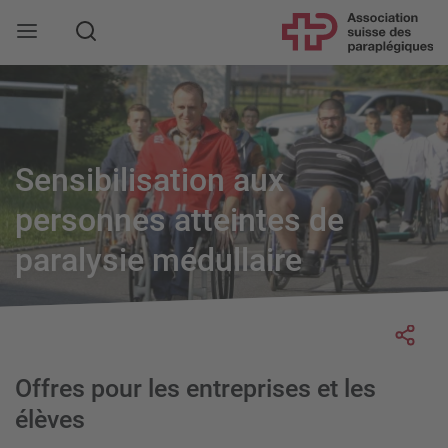
Rechercher
Sensibilisation aux
personnes atteintes de
paralysie médullaire
Socia
Offres pour les entreprises et les
élèves