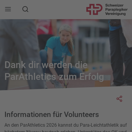
Suche
Mobile Navigation öffnen
Dank dir werden die
ParAthletics zum Erfolg
Socia
Informationen für Volunteers
An den ParAthletics 2026 kannst du Para-Leichtathletik auf