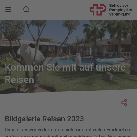
Suche
Mobile Navigation öffnen
Kommen Sie mit auf unsere
Reisen
Socia
Bildgalerie Reisen 2023
Unsere Reisenden kommen nicht nur mit vielen Eindrücken