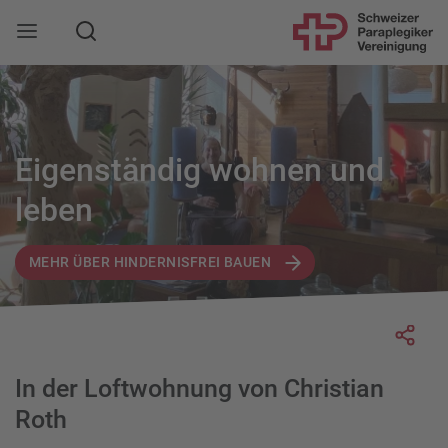
Suche
Mobile Navigation öffnen
Eigenständig wohnen und
leben
MEHR ÜBER HINDERNISFREI BAUEN
Socia
In der Loftwohnung von Christian
Roth