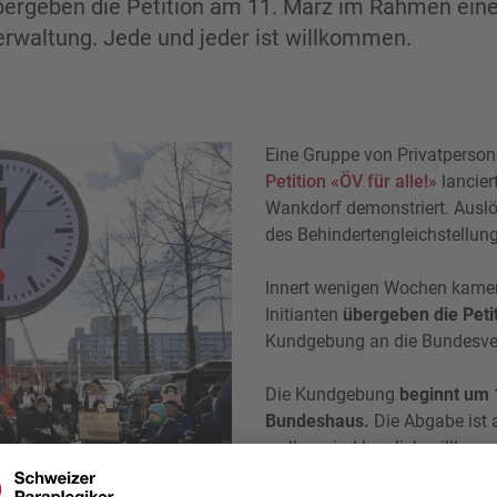
 übergeben die Petition am 11. März im Rahmen ei
rwaltung. Jede und jeder ist willkommen.
Eine Gruppe von Privatperso
Petition «ÖV für alle!»
lancier
Wankdorf demonstriert. Ausl
des Behindertengleichstellung
Innert wenigen Wochen kamen
Initianten
übergeben die Peti
Kundgebung an die Bundesve
Die Kundgebung
beginnt um 
Bundeshaus.
Die Abgabe ist a
wollen, sind herzlich willko