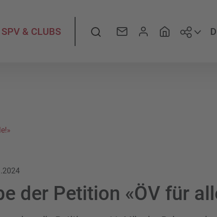
Folge
Suche
D
SPV & CLUBS
le!»
3.2024
e der Petition «ÖV für all