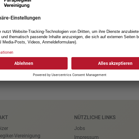
Infos zur Petitionsüberga
RSCHREIBEN
AKT
NÜTZLICHE LINKS
izer
Jobs
egiker-Vereinigung
Impressum