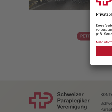
PETITION UNTE
KONT
Schwe
Parapl