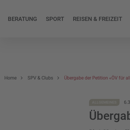
BERATUNG
SPORT
REISEN & FREIZEIT
Breadcrumbnavigation
Sie befinden sich hier:
Home
SPV & Clubs
Übergabe der Petition «ÖV für al
6.
ALLGEMEINES
Übergab