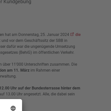
ner Kundgebung
nen hat am Donnerstag, 25. Januar 2024
die
t und vor dem Geschäftssitz der SBB in
öser dafür war die ungenügende Umsetzung
sgesetzes (BehiG) im öffentlichen Verkehr.
 über 11'000 Unterschriften zusammen. Die
tion am 11. März
im Rahmen einer
rwaltung.
12.00 Uhr auf der Bundesterrasse hinter dem
uf 13.00 Uhr angesetzt. Alle, die dabei sein
mmen.