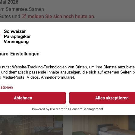
 Mai 2026
am Sarnersee, Sarnen
 Gutes und
melden Sie sich noch heute an
.
Ihre Unterkunft