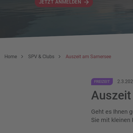
JETZT ANMELDEN
Breadcrumbnavigation
Sie befinden sich hier:
Home
SPV & Clubs
Auszeit am Sarnersee
2.3.20
FREIZEIT
Auszeit
Geht es Ihnen g
Sie mit kleinen 