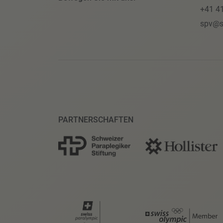
+41 4
spv@s
PARTNERSCHAFTEN