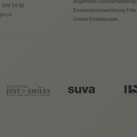
Allgemeine Geschäftsbeding
1 939 54 00
Einverständniserklärung Foto
pv.ch
Cookie Einstellungen