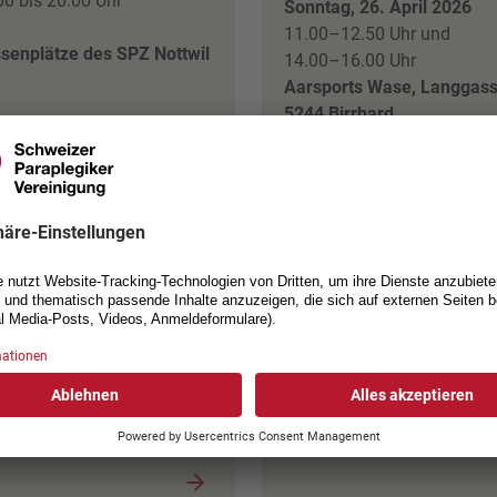
00 bis 20.00 Uhr
Sonntag, 26. April 2026
11.00–12.50 Uhr und
senplätze des SPZ Nottwil
14.00–16.00 Uhr
Aarsports Wase, Langgass
5244 Birrhard
ibles Tennis-Training für
 Levels – Von April bis
Ob du zum ersten Mal eine
ober sofern das Terrain
Schläger in der Hand hältst
ielbar ist.
oder bereits Matchpraxis
te vor der ersten Teilnahme
mitbringst – der Kurs in
efonisch oder per E-Mail
Birrhard ist offen für
takt mit der Kursleitung
Spieler*innen aller Levels. 
bert «BouBou» Keller
abwechslungs-reichen
nehmen. Trainingszeiten
Trainingseinheiten werden
 Platz-Verfügbarkeit nach
individuell auf dein Niveau
prache.
zugeschnitten, sodass du i
profitieren kannst.