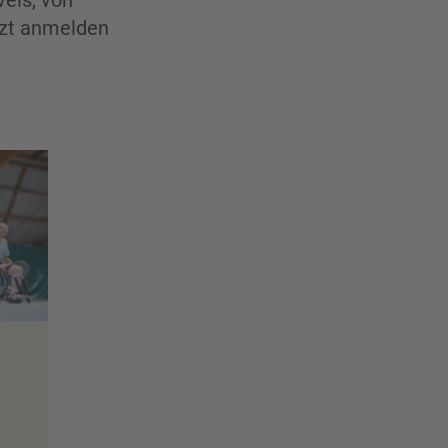
vels, von
etzt anmelden