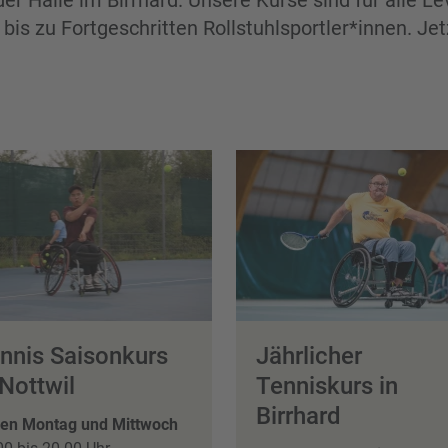
der Halle im Birrhard. Unsere Kurse sind für alle Le
bis zu Fortgeschritten Rollstuhlsportler*innen. J
nnis Saisonkurs
Jährlicher
 Nottwil
Tenniskurs in
Birrhard
en Montag und Mittwoch