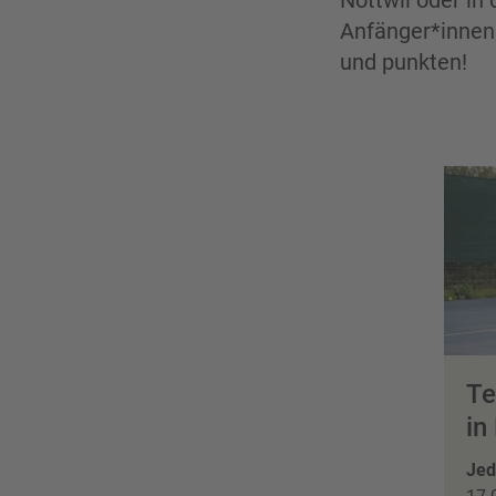
Nottwil oder in 
Anfänger*innen 
und punkten!
Te
in
Jed