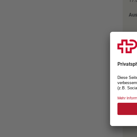
17.
Aus
Flex
alle
Okt
besp
Bit
tel
Kon
Her
auf
und
Abs