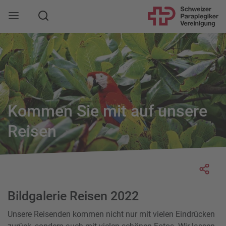
Suche
Mobile Navigation öffnen
Kommen Sie mit auf unsere
Reisen
Socia
Bildgalerie Reisen 2022
Unsere Reisenden kommen nicht nur mit vielen Eindrücken