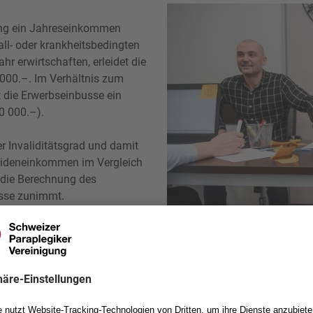
erung ein Jahreseinkommen
ll- oder krankheitsbedingten
r erwirtschaften, erleidet die
00.–. Im Verhältnis zum
die Erwerbseinbusse ein
80 000.–).
er Invaliditätsgrad und damit
lideneinkommen im Vergleich
 die Berechnung des
sse zunimmt.