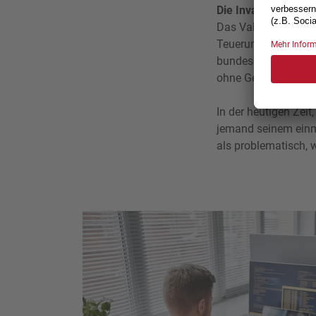
Die Invalidenkarrie
Das Valideneinkomme
Teuerung und der r
bundesgerichtlicher
ohne Gesundheitssc
In der heutigen Zeit
jemand seinem einma
als problematisch, 