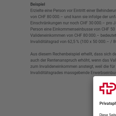
Beispiel
Erzielte eine Person vor Eintritt einer Behind
von CHF 80 000.– und kann sie infolge der unfa
Einschränkungen nur noch CHF 30 000.– pro Jah
Person eine Einkommenseinbusse von CHF 50 0
Valideneinkommen von CHF 80 000.– bedeutet 
Invaliditätsgrad von 62,5 % (100 x 50 000.– / 
Aus diesem Rechenbeispiel erhellt, dass sich d
auch der Rentenanspruch erhöht, wenn das Va
zum Invalideneinkommen ansteigt, weil die für
Invaliditätsgrades massgebende Erwerbseinbu