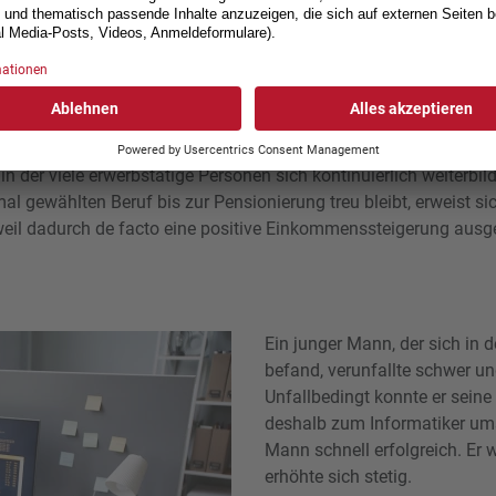
re
n berechnet sich in der Regel anhand des zuletzt erzielten, nöt
ealen Einkommensentwicklung angepassten Lohns. Dies, weil e
 Rechtsprechung der empirischen Erfahrung entspreche, dass die
haden fortgesetzt worden wäre.
, in der viele erwerbstätige Personen sich kontinuierlich weiter
l gewählten Beruf bis zur Pensionierung treu bleibt, erweist si
weil dadurch de facto eine positive Einkommenssteigerung ausg
Ein junger Mann, der sich in
befand, verunfallte schwer un
Unfallbedingt konnte er seine 
deshalb zum Informatiker ums
Mann schnell erfolgreich. Er 
erhöhte sich stetig.