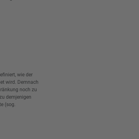
iniert, wie der
net wird. Demnach
chränkung noch zu
 zu demjenigen
e (sog.