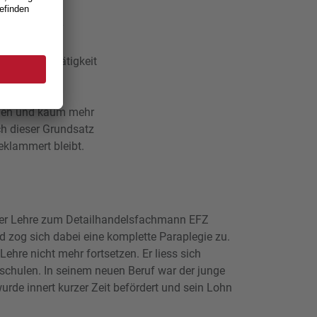
igenfalls der
s nach
 bisherige Tätigkeit
bilden und kaum mehr
ch dieser Grundsatz
eklammert bleibt.
 der Lehre zum Detailhandelsfachmann EFZ
d zog sich dabei eine komplette Paraplegie zu.
Lehre nicht mehr fortsetzen. Er liess sich
chulen. In seinem neuen Beruf war der junge
wurde innert kurzer Zeit befördert und sein Lohn