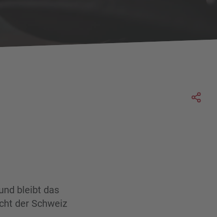
Soc
und bleibt das
icht der Schweiz