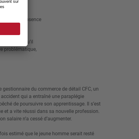
 adapté le cas
risprudence du
rsuivie en l’absence
llement et qu’il
ère problématique,
 gestionnaire du commerce de détail CFC, un
 accident qui a entraîné une paraplégie
pêché de poursuivre son apprentissage. Il s’est
e et a vite réussi dans sa nouvelle profession.
son salaire n’a cessé d’augmenter.
fois estimé que le jeune homme serait resté