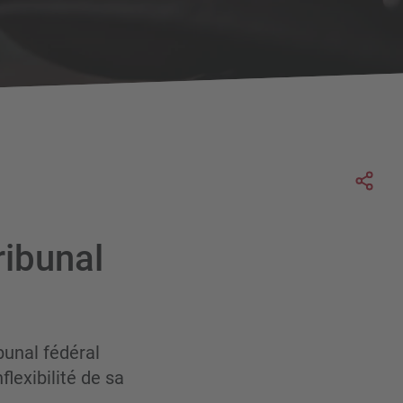
Soc
ribunal
ibunal fédéral
flexibilité de sa