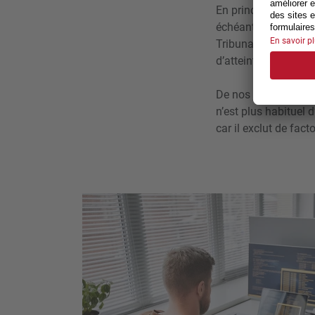
En principe, le reven
échéant au renchéris
Tribunal fédéral, l’
d’atteinte à la santé
De nos jours, alors
n’est plus habituel 
car il exclut de fac