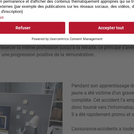
u sans invalidité se calcule sur la base du dernier salaire perçu,
sement et à l’évolution réelle des revenus. En effet, selon la ju
expérience montre que l’activité exercée jusqu’alors aurait été pou
.
 que de nombreuses personnes actives se perfectionnent continue
d’exercer la même profession jusqu’à la retraite, ce principe s’av
to une progression positive de la rémunération.
Pendant son apprentissage de
jeune a été victime d’un grave
complète. Cet accident l’a em
donc tourné vers l’informatiqu
Il a été rapidement promu et 
L’assurance-accidents a toute