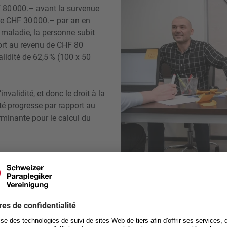
 80 000.– avant la survenue
ue CHF 30 000.– par an en
a maladie, la personne subit
ort au revenu de CHF 80
alidité de 62,5 % (100 x 50
nvalidité, et donc le droit à la
té progresse par rapport au
erminante pour le calcul du
de