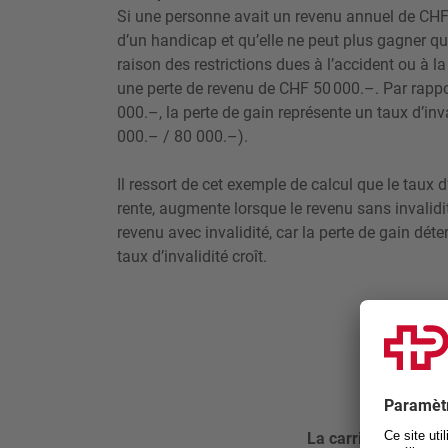
Si une personne avait un revenu annuel de CHF
d’un handicap et qu’elle ne peut plus gagner q
raison des restrictions dues à l’accident ou à l
une perte de revenu de CHF 50 000.–. Par rapp
000.–, la perte de gain représente un taux d’inv
000.– / 80 000.–).
Il ressort de cet exemple de calcul que le taux d’i
rente, augmente lorsque le revenu sans invalidi
revenu avec invalidité, car la perte de gain dét
taux d’invalidité croît.
La carrière d’invali