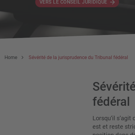
VERS LE CONSEIL JURIDIQUE
Breadcrumb
Vous êtes ici:
Home
Sévérité de la jurisprudence du Tribunal fédéral
Sévérité
fédéral
Lorsqu’il s’agit
est et reste stri