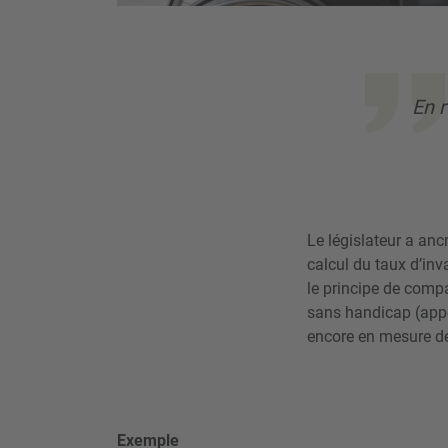
En r
Le législateur a anc
calcul du taux d’inva
le principe de compar
sans handicap (appel
encore en mesure de
Exemple