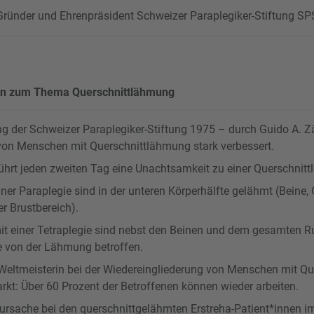
 Gründer und Ehrenpräsident Schweizer Paraplegiker-Stiftung SP
en zum Thema Querschnittlähmung
ng der Schweizer Paraplegiker-Stiftung 1975 – durch Guido A. Zä
von Menschen mit Querschnittlähmung stark verbessert.
führt jeden zweiten Tag eine Unachtsamkeit zu einer Querschnit
er Paraplegie sind in der unteren Körperhälfte gelähmt (Beine,
r Brustbereich).
t einer Tetraplegie sind nebst den Beinen und dem gesamten 
 von der Lähmung betroffen.
 Weltmeisterin bei der Wiedereingliederung von Menschen mit Q
rkt: Über 60 Prozent der Betroffenen können wieder arbeiten.
lursache bei den querschnittgelähmten Erstreha-Patient*innen i