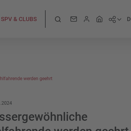
Folge
Suche
D
SPV & CLUBS
hlfahrende werden geehrt
9.2024
ssergewöhnliche