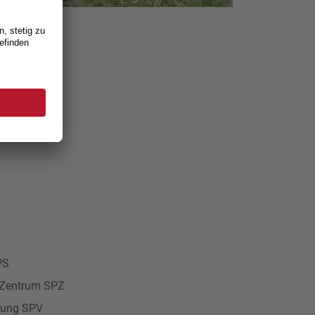
PS
er-Zentrum SPZ
igung SPV