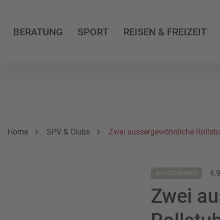
BERATUNG
SPORT
REISEN & FREIZEIT
Breadcrumbnavigation
Sie befinden sich hier:
Home
SPV & Clubs
Zwei aussergewöhnliche Rollstu
4.
ALLGEMEINES
Zwei au