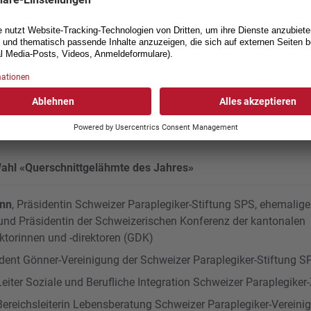
Peter Klotz
folgreiche Karriere als
 an den Paralympischen
rlande, mit dem Luftgewehr
 Wahl «Querschnittgelähmte des Jahres»
ann
, Präsidentin Schweizer Paraplegiker-Stiftung SPS, ehemalige
und Präsidentin der Schweizerischen Konferenz der kantonalen
ktorinnen und -direktoren (GDK)
sident Gönner-Vereinigung der Schweizer Paraplegiker-Stiftung S
 Leiter Soziale und Berufliche Integration Schweizer Paraplegik
 Bereichsleiterin Lebensberatung Schweizer Paraplegiker-Verein