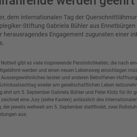
hlfahrende werden geehrt
, dem internationalen Tag der Querschnittlähmun
legiker-Stiftung Gabriela Bühler aus Ennetbürgen 
hr herausragendes Engagement zugunsten einer in
s.
ttwil gibt es viele inspirierende Persönlichkeiten, die nach ein
ittgelähmt werden und einen neuen Lebensweg einschlagen müs
 Aussergewöhnliches leisten und anderen Betroffenen Hoffnung
Schicksalsschlag wieder am gesellschaftlichen Leben teilzuneh
ng ehrt am 5. September Gabriela Bühler und Peter Klotz für ihr
 zeichnet eine Jury (siehe Kasten) anlässlich des internationale
der jeweils weltweit am 5. September stattfindet, zwei Rollstuh
stungen aus.