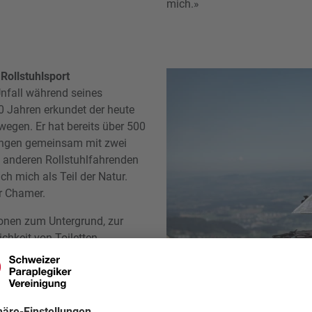
mich.»
Rollstuhlsport
Unfall während seines
20 Jahren erkundet der heute
wegen. Er hat bereits über 500
rungen gemeinsam mit zwei
anderen Rollstuhlfahrenden
ch mich als Teil der Natur.
er Chamer.
onen zum Untergrund, zur
chkeit von Toiletten,
. So können sich
en. Darüber hinaus hat der
t dem Swiss-Trac angeboten.
rerlebnis zu ermöglichen,