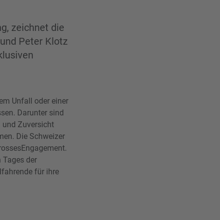
g, zeichnet die
und Peter Klotz
klusiven
em Unfall oder einer
sen. Darunter sind
 und Zuversicht
men. Die Schweizer
 grossesEngagement.
n Tages der
lfahrende für ihre