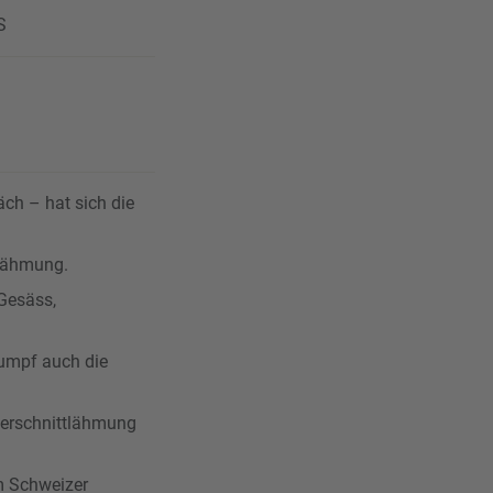
S
ch – hat sich die
tlähmung.
 Gesäss,
Rumpf auch die
uerschnittlähmung
m Schweizer