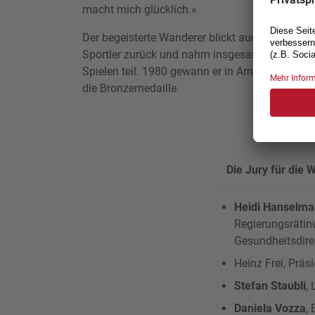
macht mich glücklich.»
Der begeisterte Wanderer blickt auch auf eine er
Sportler zurück und nahm insgesamt fünf Mal
Spielen teil. 1980 gewann er in Arnheim, Niede
die Bronzemedaille.
Die Jury für die
Heidi Hanselm
Regierungsrätin
Gesundheitsdire
Heinz Frei, Prä
Stefan Staubli
,
Daniela Vozza
,