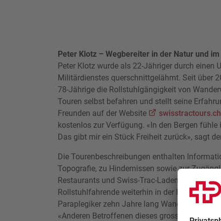
Peter Klotz – Wegbereiter in der Natur und im 
Peter Klotz wurde als 22-Jähriger durch einen 
Militärdienstes querschnittgelähmt. Seit über 
78-Jährige die Rollstuhlgängigkeit von Wander
Touren selbst befahren und stellt seine Erfah
Freunden auf der Website
swisstractours.ch
kostenlos zur Verfügung. «In den Bergen fühle i
Das gibt mir ein Stück Freiheit zurück», sagt d
Die Tourenbeschreibungen enthalten Informati
Topografie, zu Hindernissen sowie zur Zugängli
Restaurants und Swiss-Trac-Lademöglichkeiten
Rollstuhlfahrende weiterhin in der Natur beweg
Paraplegiker zehn Jahre lang Wanderferien mi
«Anderen Betroffenen dieses grossartige Wande