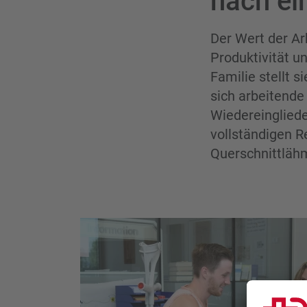
nach ei
Der Wert der Arb
Produktivität u
Familie stellt s
sich arbeitende
Wiedereingliede
vollständigen Re
Querschnittlä