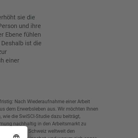
erhöht sie die
Person und ihre
her Ebene fühlen
 Deshalb ist die
zur
ch einer
zfristig: Nach Wiederaufnahme einer Arbeit
us dem Erwerbsleben aus. Wir möchten Ihnen
, wie die SwiSCI-Studie dazu beiträgt,
mung nachhaltig in den Arbeitsmarkt zu
h, weshalb die Schweiz weltweit den