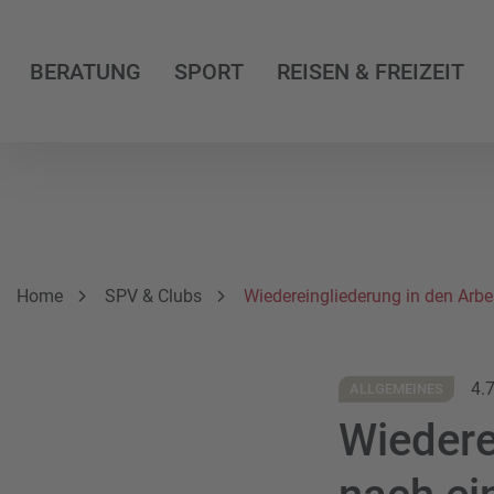
BERATUNG
SPORT
REISEN & FREIZEIT
Breadcrumbnavigation
Sie befinden sich hier:
Home
SPV & Clubs
Wiedereingliederung in den Arb
4.
ALLGEMEINES
Wiedere