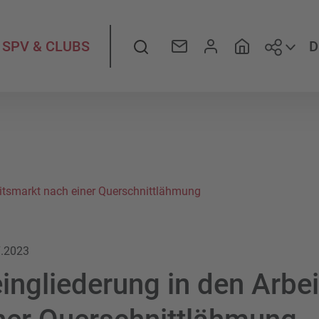
Folge
Suche
D
SPV & CLUBS
eitsmarkt nach einer Querschnittlähmung
7.2023
ingliederung in den Arbe