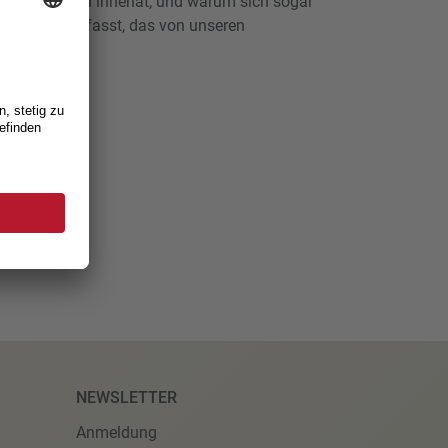
hen Integration innehat, und warum sich sogar
ing-Tool befasst, das von unseren
elt wurde.
NEWSLETTER
Anmeldung