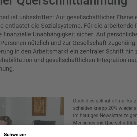
ner Querschnittlähmung
eit ist unbestritten: Auf gesellschaftlicher Ebene 
nd entlastet die Sozialsysteme. Für die arbeitende 
ie finanzielle Unabhängigkeit sicher. Auf persönlic
 Personen nützlich und zur Gesellschaft zugehörig.
rung in den Arbeitsmarkt ein zentraler Schritt hin 
habilitation und gesellschaftlichen Integration na
hmung.
Doch dies gelingt oft nur kur
scheiden knapp 20% wieder a
im heutigen Newsletter zeigen
Menschen mit Querschnittläh
integrieren. Sie erfahren auc