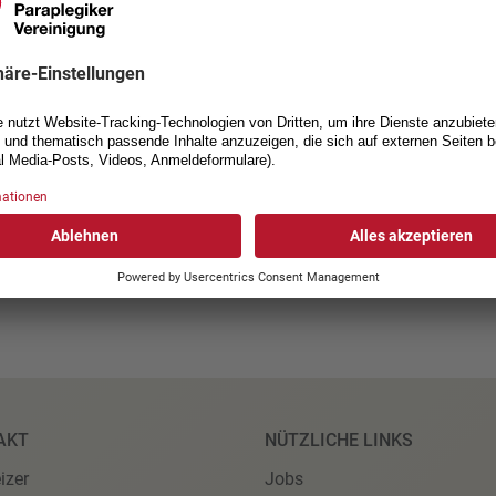
Spitzenplatz bei der beruflic
der Bund mit einem Job-Match
Arbeitsmarktexperten entwick
Zum SwiSCI-Newsletter
AKT
NÜTZLICHE LINKS
izer
Jobs