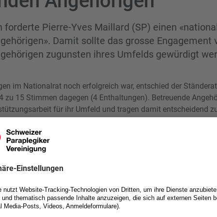
nden Angehörigen
n forderte Pierre-Yves Maillard (SP) einen «nationa
gehörigen». Damit sollte das grosse Engagement 
gehörigen zugunsten ihres Umfelds gewürdigt we
n im Nationalrat noch erfolgreich war, entschied der Ständerat 
4 zu 15 Stimmen dagegen (4 Enthaltungen). Betreuende Angehör
tützungsarbeit für ihr Umfeld und tragen damit entscheidend 
ohnen der betreuten Personen bei. In den westschweizer Kanto
ünden und Bern wird der Tag wenigstens auf kantonaler Ebene ge