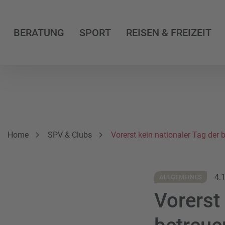
BERATUNG
SPORT
REISEN & FREIZEIT
Breadcrumbnavigation
Sie befinden sich hier:
Home
SPV & Clubs
Vorerst kein nationaler Tag der
4.
ALLGEMEINES
Vorerst