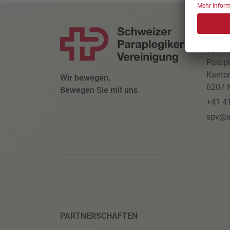
KONT
Schwe
Parapl
Kanto
Wir bewegen.
6207 N
Bewegen Sie mit uns.
+41 4
spv@s
PARTNERSCHAFTEN