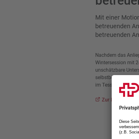
betreue
Mit einer Motio
betreuenden An
betreuenden An
Nachdem das Anliege
Wintersession mit 2
unschätzbare Unters
selbstbestimmten W
im Tessin, in Graub
Zur Motion