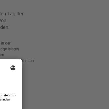
len Tag der
von
rden.
in der
ige leisten
zum
nen sowie bald auch
feiert.