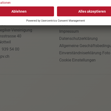
AKT
NÜTZLICHE LINKS
izer
Jobs
egiker-Vereinigung
Impressum
nsstrasse 40
Datenschutzerklärung
ottwil
Allgemeine Geschäftsbeding
1 939 54 00
Einverständniserklärung Foto
pv.ch
Cookie Einstellungen