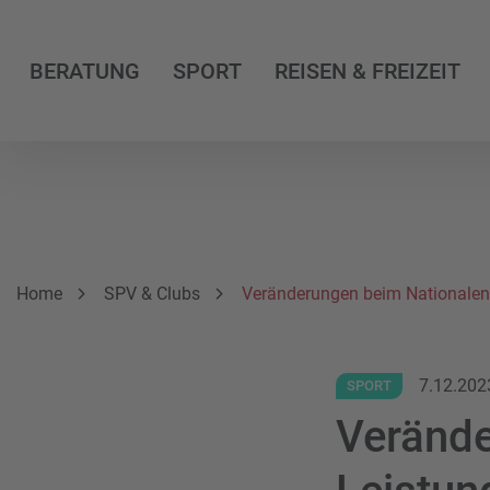
BERATUNG
SPORT
REISEN & FREIZEIT
Breadcrumbnavigation
Sie befinden sich hier:
Home
SPV & Clubs
Veränderungen beim Nationalen 
7.12.202
SPORT
Verände