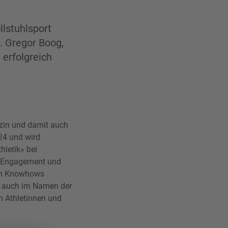
lstuhlsport
. Gregor Boog,
 erfolgreich
izin und damit auch
24 und wird
hletik» bei
ge Engagement und
sen Knowhows
h auch im Namen der
en Athletinnen und